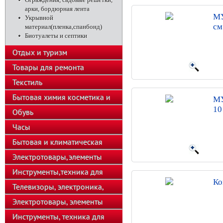
арки, бордюрная лента
МУ
Укрывной
см
материал(пленка,спанбонд)
Биотуалеты и септики
Отдых и туризм
Товары для ремонта
Текстиль
Бытовая химия косметика и
МУ
10
парфюмерия
Обувь
Часы
Бытовая и климатическая
техника
Электротовары,элементы
питания
Инструменты,техника для
Ко
подсобного хозяйства
Телевизоры, электроника,
телефоны
Электротовары, элементы
питания, освещение
Инструменты, техника для