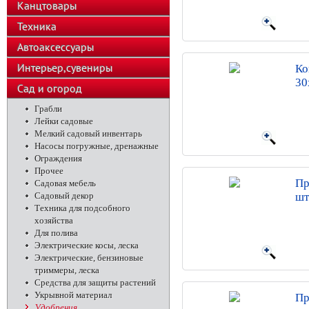
Канцтовары
Техника
Автоаксессуары
Интерьер,сувениры
Ко
30
Сад и огород
Грабли
Лейки садовые
Мелкий садовый инвентарь
Насосы погружные, дренажные
Ограждения
Прочее
Пр
Садовая мебель
Садовый декор
шт
Техника для подсобного
хозяйства
Для полива
Электрические косы, леска
Электрические, бензиновые
триммеры, леска
Средства для защиты растений
Укрывной материал
Пр
Удобрения