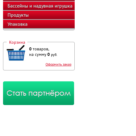
оборудование
Бассейны и надувная игрушка
Продукты
Упаковка
Корзина
0
товаров,
на сумму
0
руб.
Оформить заказ