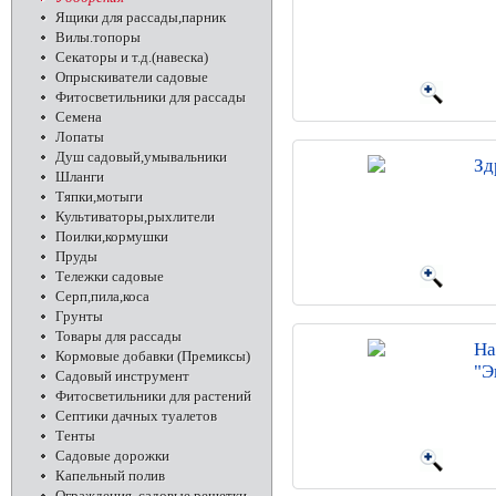
Ящики для рассады,парник
Вилы.топоры
Секаторы и т.д.(навеска)
Опрыскиватели садовые
Фитосветильники для рассады
Семена
Лопаты
Душ садовый,умывальники
Зд
Шланги
Тяпки,мотыги
Культиваторы,рыхлители
Поилки,кормушки
Пруды
Тележки садовые
Серп,пила,коса
Грунты
Товары для рассады
На
Кормовые добавки (Премиксы)
"Э
Садовый инструмент
Фитосветильники для растений
Септики дачных туалетов
Тенты
Садовые дорожки
Капельный полив
Ограждения, садовые решетки,