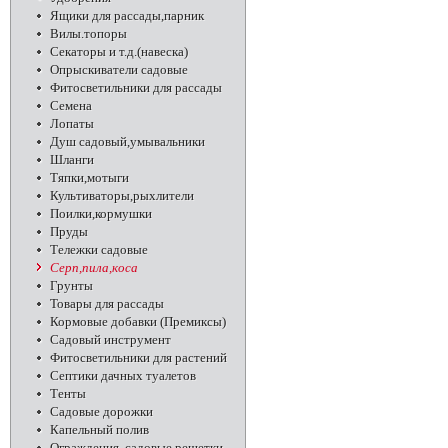
Ящики для рассады,парник
Вилы.топоры
Секаторы и т.д.(навеска)
Опрыскиватели садовые
Фитосветильники для рассады
Семена
Лопаты
Душ садовый,умывальники
Шланги
Тяпки,мотыги
Культиваторы,рыхлители
Поилки,кормушки
Пруды
Тележки садовые
Серп,пила,коса
Грунты
Товары для рассады
Кормовые добавки (Премиксы)
Садовый инструмент
Фитосветильники для растений
Септики дачных туалетов
Тенты
Садовые дорожки
Капельный полив
Ограждения, садовые решетки,