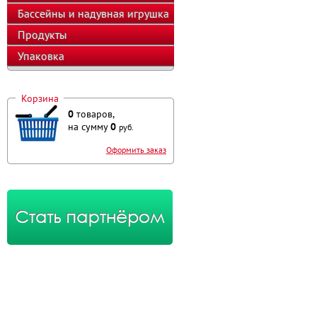
оборудование
Бассейны и надувная игрушка
Продукты
Упаковка
Корзина
0
товаров,
на сумму
0
руб.
Оформить заказ