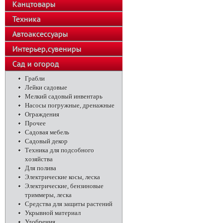
Канцтовары
Техника
Автоаксессуары
Интерьер,сувениры
Сад и огород
Грабли
Лейки садовые
Мелкий садовый инвентарь
Насосы погружные, дренажные
Ограждения
Прочее
Садовая мебель
Садовый декор
Техника для подсобного
хозяйства
Для полива
Электрические косы, леска
Электрические, бензиновые
триммеры, леска
Средства для защиты растений
Укрывной материал
Удобрения