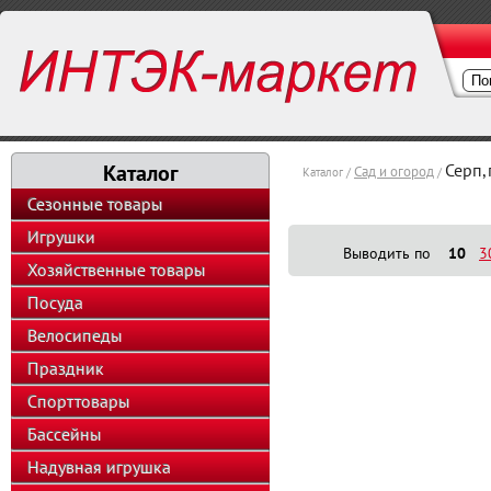
Каталог
Серп,
Сад и огород
Каталог /
/
Сезонные товары
Игрушки
Выводить по
10
3
Хозяйственные товары
Посуда
Велосипеды
Праздник
Спорттовары
Бассейны
Надувная игрушка