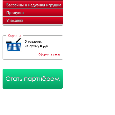
оборудование
Бассейны и надувная игрушка
Продукты
Упаковка
Корзина
0
товаров,
на сумму
0
руб.
Оформить заказ