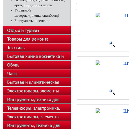
арки, бордюрная лента
Укрывной
Шт
материал(пленка,спанбонд)
Биотуалеты и септики
Отдых и туризм
Товары для ремонта
Текстиль
Бытовая химия косметика и
Шт
парфюмерия
Обувь
Часы
Бытовая и климатическая
техника
Электротовары,элементы
питания
Инструменты,техника для
подсобного хозяйства
Телевизоры, электроника,
Шт
телефоны
Электротовары, элементы
питания, освещение
Инструменты, техника для