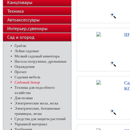
Канцтовары
Техника
Автоаксессуары
Интерьер,сувениры
Шт
Сад и огород
Грабли
Лейки садовые
Мелкий садовый инвентарь
Насосы погружные, дренажные
Ограждения
Прочее
Садовая мебель
Садовый декор
Са
Техника для подсобного
K
хозяйства
Для полива
Электрические косы, леска
Электрические, бензиновые
триммеры, леска
Средства для защиты растений
Укрывной материал
Удобрения