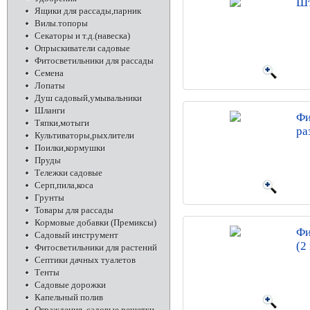
Шт
Ящики для рассады,парник
Вилы.топоры
Секаторы и т.д.(навеска)
Опрыскиватели садовые
Фитосветильники для рассады
Семена
Лопаты
Душ садовый,умывальники
Шланги
Фи
Тяпки,мотыги
ра
Культиваторы,рыхлители
Поилки,кормушки
Пруды
Тележки садовые
Серп,пила,коса
Грунты
Товары для рассады
Кормовые добавки (Премиксы)
Фи
Садовый инструмент
(2
Фитосветильники для растений
Септики дачных туалетов
Тенты
Садовые дорожки
Капельный полив
Ограждения, садовые решетки,