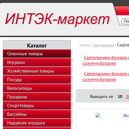
Каталог
Садо
Сад и огород
Каталог /
/
Сезонные товары
Светильники,фонари 
Игрушки
солнечн.батарее
Хозяйственные товары
Светильники,фонари 
солнечн.батарее
Посуда
Велосипеды
Праздник
Выводить по
10
3
Спорттовары
Бассейны
Фо
Надувная игрушка