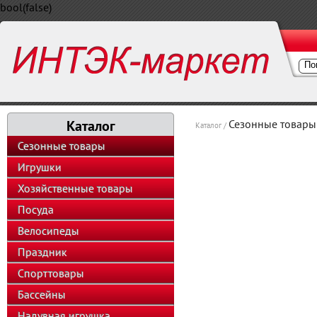
bool(false)
Каталог
Сезонные товары
Каталог /
Сезонные товары
Игрушки
Хозяйственные товары
Посуда
Велосипеды
Праздник
Спорттовары
Бассейны
Надувная игрушка