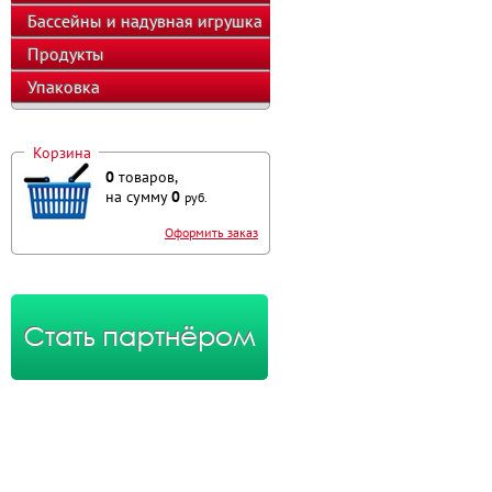
оборудование
Бассейны и надувная игрушка
Продукты
Упаковка
Корзина
0
товаров,
на сумму
0
руб.
Оформить заказ