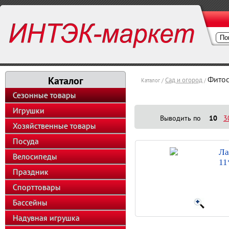
Каталог
Фитос
Сад и огород
Каталог /
/
Сезонные товары
Игрушки
Выводить по
10
3
Хозяйственные товары
Посуда
Ла
Велосипеды
11
Праздник
Спорттовары
Бассейны
Надувная игрушка