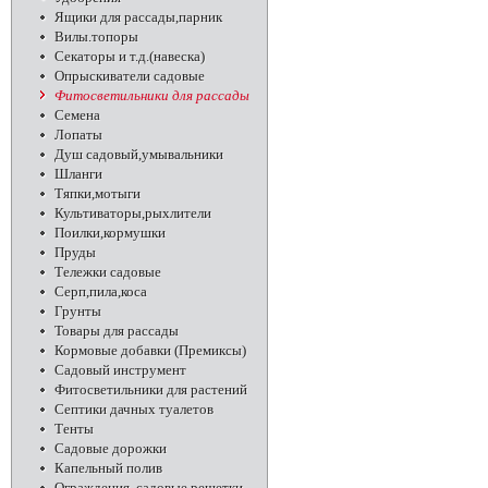
Ящики для рассады,парник
Вилы.топоры
Секаторы и т.д.(навеска)
Опрыскиватели садовые
Фитосветильники для рассады
Семена
Лопаты
Душ садовый,умывальники
Шланги
Тяпки,мотыги
Культиваторы,рыхлители
Поилки,кормушки
Пруды
Тележки садовые
Серп,пила,коса
Грунты
Товары для рассады
Кормовые добавки (Премиксы)
Садовый инструмент
Фитосветильники для растений
Септики дачных туалетов
Тенты
Садовые дорожки
Капельный полив
Ограждения, садовые решетки,