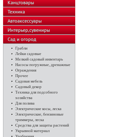
Канцтовары
Техника
Автоаксессуары
Интерьер,сувениры
Сад и огород
Грабли
Лейки садовые
Мелкий садовый инвентарь
Насосы погружные, дренажные
Ограждения
Прочее
Садовая мебель
Садовый декор
Техника для подсобного
хозяйства
Для полива
Электрические косы, леска
Электрические, бензиновые
триммеры, леска
Средства для защиты растений
Укрывной материал
Удобрения