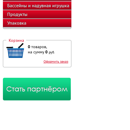
оборудование
Бассейны и надувная игрушка
Продукты
Упаковка
Корзина
0
товаров,
на сумму
0
руб.
Оформить заказ