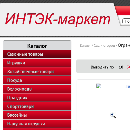
Каталог
Огра
Сад и огород
Каталог /
/
Сезонные товары
Игрушки
Выводить по
10
3
Хозяйственные товары
Посуда
Пи
Велосипеды
Праздник
Спорттовары
Бассейны
Надувная игрушка