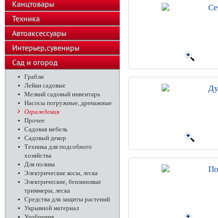
Канцтовары
Се
Техника
Автоаксессуары
Интерьер,сувениры
Сад и огород
Грабли
Лейки садовые
Ду
Мелкий садовый инвентарь
Насосы погружные, дренажные
Ограждения
Прочее
Садовая мебель
Садовый декор
Техника для подсобного
хозяйства
Для полива
По
Электрические косы, леска
Электрические, бензиновые
триммеры, леска
Средства для защиты растений
Укрывной материал
Удобрения