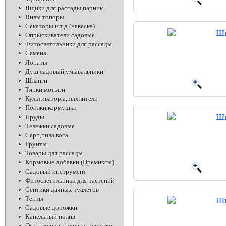
Ящики для рассады,парник
Вилы.топоры
Секаторы и т.д.(навеска)
Шп
Опрыскиватели садовые
Фитосветильники для рассады
Семена
Лопаты
Душ садовый,умывальники
Шланги
Тяпки,мотыги
Культиваторы,рыхлители
Поилки,кормушки
Шп
Пруды
Тележки садовые
Серп,пила,коса
Грунты
Товары для рассады
Кормовые добавки (Премиксы)
Садовый инструмент
Фитосветильники для растений
Септики дачных туалетов
Тенты
Шп
Садовые дорожки
Капельный полив
Ограждения, садовые решетки,