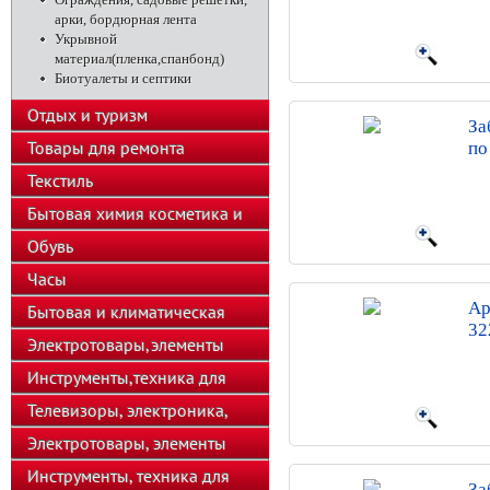
арки, бордюрная лента
Укрывной
материал(пленка,спанбонд)
Биотуалеты и септики
Отдых и туризм
За
Товары для ремонта
по
Текстиль
Бытовая химия косметика и
парфюмерия
Обувь
Часы
Ар
Бытовая и климатическая
32
техника
Электротовары,элементы
питания
Инструменты,техника для
подсобного хозяйства
Телевизоры, электроника,
телефоны
Электротовары, элементы
питания, освещение
Инструменты, техника для
За