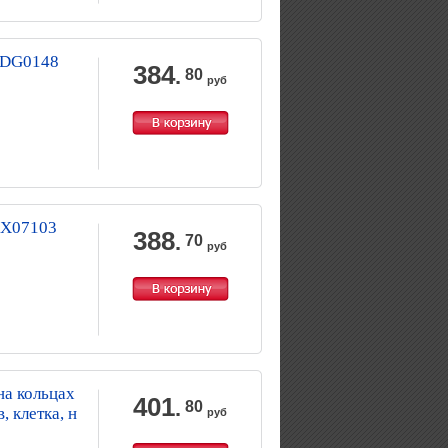
. DG0148
384
.
80
руб
.JX07103
388
.
70
руб
на кольцах
401
.
80
, клетка, н
руб