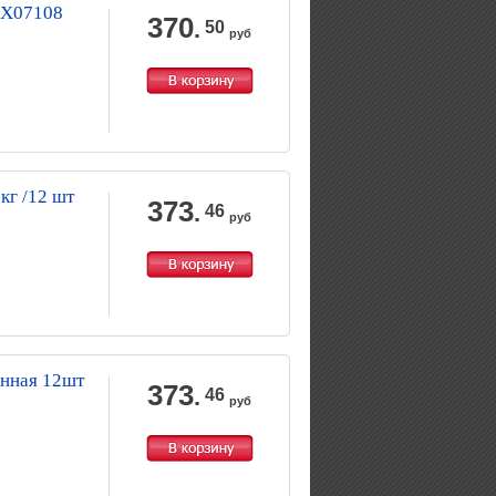
.JX07108
370
.
50
руб
кг /12 шт
373
.
46
руб
анная 12шт
373
.
46
руб