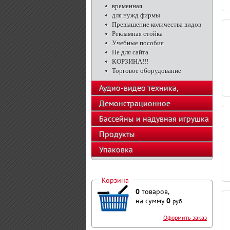
временная
для нужд фирмы
Превышение количества видов
Рекламная стойка
Учебные пособия
Не для сайта
КОРЗИНА!!!
Торговое оборудование
Аудио-видео техника,
телефоны, калькуляторы
Демонстрационное
оборудование
Бассейны и надувная игрушка
Продукты
Упаковка
Корзина
0
товаров,
на сумму
0
руб.
Оформить заказ