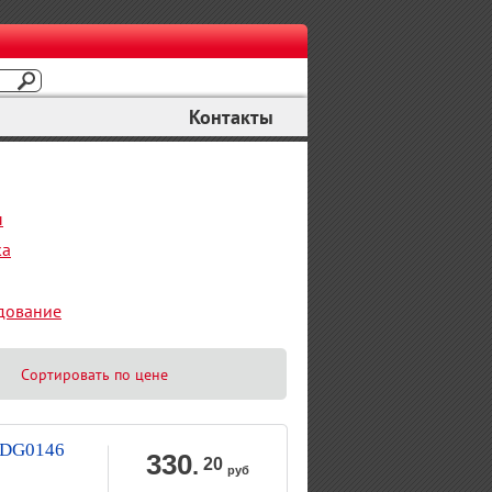
Контакты
ы
ка
дование
Сортировать по цене
. DG0146
330
.
20
руб