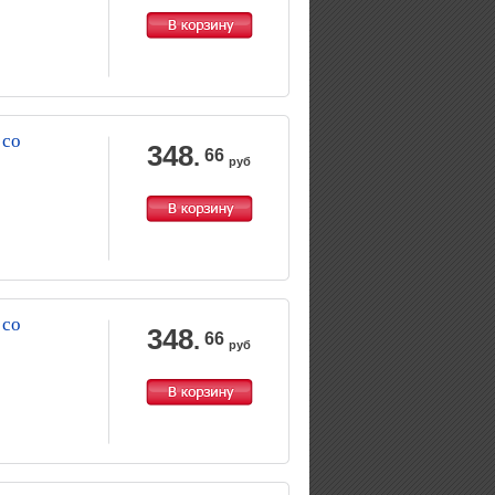
 со
348
.
66
руб
 со
348
.
66
руб