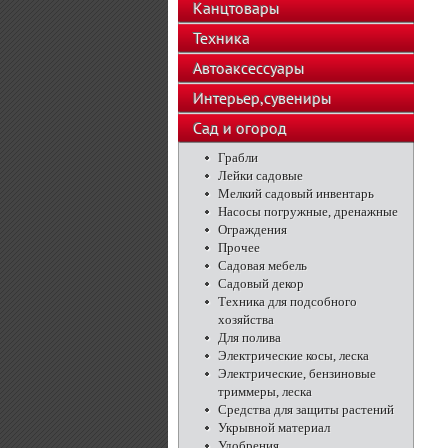
Канцтовары
Техника
Автоаксессуары
Интерьер,сувениры
Сад и огород
Грабли
Лейки садовые
Мелкий садовый инвентарь
Насосы погружные, дренажные
Ограждения
Прочее
Садовая мебель
Садовый декор
Техника для подсобного
хозяйства
Для полива
Электрические косы, леска
Электрические, бензиновые
триммеры, леска
Средства для защиты растений
Укрывной материал
Удобрения