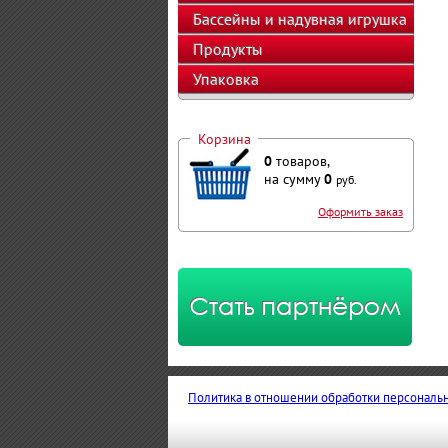
оборудование
Бассейны и надувная игрушка
Продукты
Упаковка
Корзина
0
товаров,
на сумму
0
руб.
Оформить заказ
Политика в отношении обработки персональ