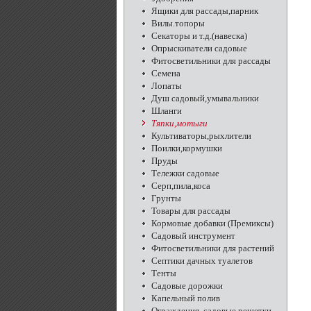
Ящики для рассады,парник
Вилы.топоры
Секаторы и т.д.(навеска)
Опрыскиватели садовые
Фитосветильники для рассады
Семена
Лопаты
Душ садовый,умывальники
Шланги
Тяпки,мотыги
Культиваторы,рыхлители
Поилки,кормушки
Пруды
Тележки садовые
Серп,пила,коса
Грунты
Товары для рассады
Кормовые добавки (Премиксы)
Садовый инструмент
Фитосветильники для растений
Септики дачных туалетов
Тенты
Садовые дорожки
Капельный полив
Ограждения, садовые решетки,