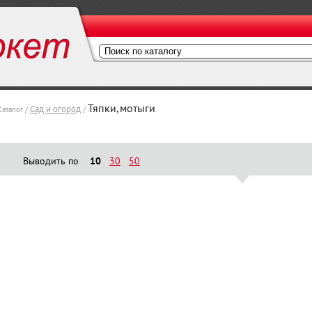
Тяпки,мотыги
Сад и огород
Каталог /
/
Выводить по
10
30
50