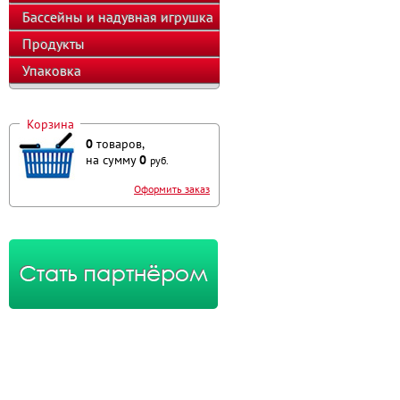
оборудование
Бассейны и надувная игрушка
Продукты
Упаковка
Корзина
0
товаров,
на сумму
0
руб.
Оформить заказ