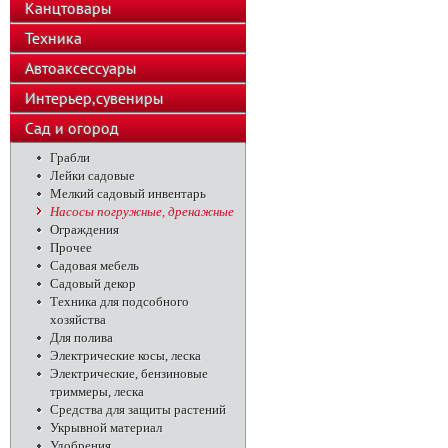
Канцтовары
Техника
Автоаксессуары
Интерьер,сувениры
Сад и огород
Грабли
Лейки садовые
Мелкий садовый инвентарь
Насосы погружные, дренажные
Ограждения
Прочее
Садовая мебель
Садовый декор
Техника для подсобного
хозяйства
Для полива
Электрические косы, леска
Электрические, бензиновые
триммеры, леска
Средства для защиты растений
Укрывной материал
Удобрения