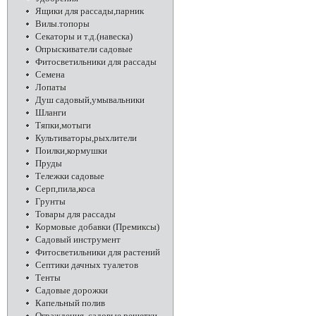
Ящики для рассады,парник
Вилы.топоры
Секаторы и т.д.(навеска)
Опрыскиватели садовые
Фитосветильники для рассады
Семена
Лопаты
Душ садовый,умывальники
Шланги
Тяпки,мотыги
Культиваторы,рыхлители
Поилки,кормушки
Пруды
Тележки садовые
Серп,пила,коса
Грунты
Товары для рассады
Кормовые добавки (Премиксы)
Садовый инструмент
Фитосветильники для растений
Септики дачных туалетов
Тенты
Садовые дорожки
Капельный полив
Ограждения, садовые решетки,