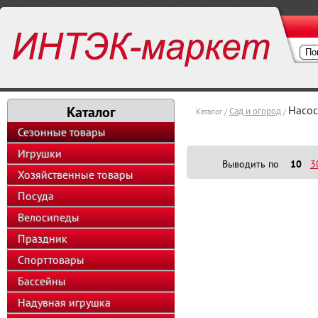
Каталог
Насос
Сад и огород
Каталог /
/
Сезонные товары
Игрушки
Выводить по
10
3
Хозяйственные товары
Посуда
Велосипеды
Праздник
Спорттовары
Бассейны
Надувная игрушка