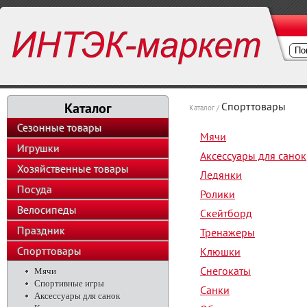
Каталог
Спорттовары
Каталог /
Сезонные товары
Мячи
Игрушки
Аксессуары для санок
Хозяйственные товары
Ледянки
Посуда
Ролики
Велосипеды
Скейтборд
Праздник
Тренажеры
Спорттовары
Клюшки
Снегокаты
Мячи
Спортивные игры
Санки
Аксессуары для санок