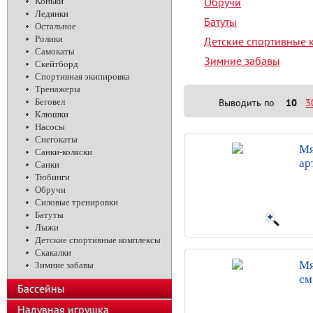
Обручи
Коньки
Ледянки
Батуты
Остальное
Ролики
Детские спортивные 
Самокаты
Зимние забавы
Скейтборд
Спортивная экипировка
Тренажеры
Беговел
Выводить по
10
3
Клюшки
Насосы
Снегокаты
Мя
Санки-коляски
ар
Санки
Тюбинги
Обручи
Силовые тренировки
Батуты
Лыжи
Детские спортивные комплексы
Скакалки
Мя
Зимние забавы
см
Бассейны
Надувная игрушка