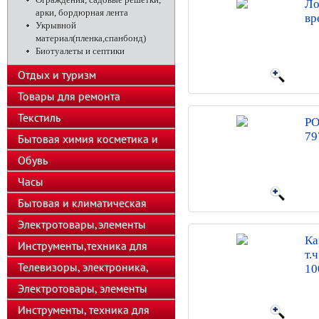
Ло
арки, бордюрная лента
вр
Укрывной
материал(пленка,спанбонд)
Биотуалеты и септики
Отдых и туризм
Товары для ремонта
Текстиль
РО
79
Бытовая химия косметика и
парфюмерия
Обувь
Часы
Бытовая и климатическая
техника
Электротовары,элементы
Ка
питания
Инструменты,техника для
т.
подсобного хозяйства
Телевизоры, электроника,
10
телефоны
Электротовары, элементы
питания, освещение
Инструменты, техника для