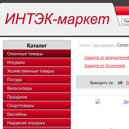
Каталог
Средс
Сад и огород
Каталог /
/
Сезонные товары
Защита от вредителе
Игрушки
Защита от болезней
Хозяйственные товары
Посуда
Выводить по
10
3
Велосипеды
Праздник
Де
Спорттовары
Бассейны
Надувная игрушка