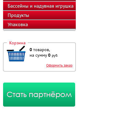
оборудование
Бассейны и надувная игрушка
Продукты
Упаковка
Корзина
0
товаров,
на сумму
0
руб.
Оформить заказ