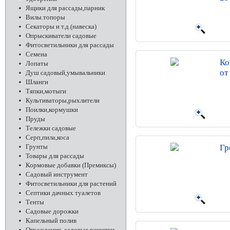
Ящики для рассады,парник
Вилы.топоры
Секаторы и т.д.(навеска)
Опрыскиватели садовые
Фитосветильники для рассады
Семена
Ко
Лопаты
от
Душ садовый,умывальники
Шланги
Тяпки,мотыги
Культиваторы,рыхлители
Поилки,кормушки
Пруды
Тележки садовые
Серп,пила,коса
Грунты
Гр
Товары для рассады
Кормовые добавки (Премиксы)
Садовый инструмент
Фитосветильники для растений
Септики дачных туалетов
Тенты
Садовые дорожки
Капельный полив
Ограждения, садовые решетки,