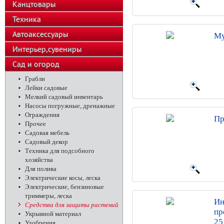
Канцтовары
Техника
Автоаксессуары
Му
Интерьер,сувениры
Сад и огород
Грабли
Лейки садовые
Мелкий садовый инвентарь
Насосы погружные, дренажные
Ограждения
Пр
Прочее
Садовая мебель
Садовый декор
Техника для подсобного
хозяйства
Для полива
Электрические косы, леска
Электрические, бензиновые
триммеры, леска
Ин
Средства для защиты растений
пр
Укрывной материал
25
Удобрения