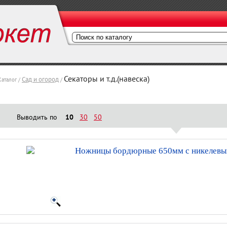
Секаторы и т.д.(навеска)
Сад и огород
Каталог /
/
Выводить по
10
30
50
Ножницы бордюрные 650мм с никелевы