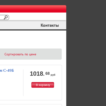
Контакты
Сортировать по цене
м С-49Б
1018
.
68
руб