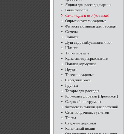
Ящики для рассады,парник
Вилы.топоры
Секаторы и т.д.(навеска)
Опрыскиватели садовые
Фитосветильники для рассады
Семена
Лопаты
Душ садовый,умывальники
Шланги
Тяпки,мотыги
Культиваторы,рыхлители
Поилки,кормушки
Пруды
Тележки садовые
Серп,пила,коса
Грунты
Товары для рассады
Кормовые добавки (Премиксы)
Садовый инструмент
Фитосветильники для растений
Септики дачных туалетов
Тенты
Садовые дорожки
Капельный полив
Ограждения, садовые решетки,