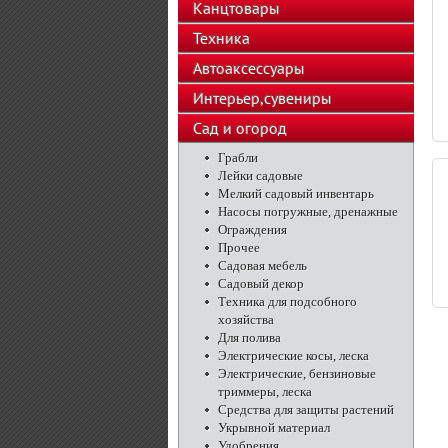
Канцтовары
Техника
Автоаксессуары
Интерьер,сувениры
Сад и огород
Грабли
Лейки садовые
Мелкий садовый инвентарь
Насосы погружные, дренажные
Ограждения
Прочее
Садовая мебель
Садовый декор
Техника для подсобного
хозяйства
Для полива
Электрические косы, леска
Электрические, бензиновые
триммеры, леска
Средства для защиты растений
Укрывной материал
Удобрения