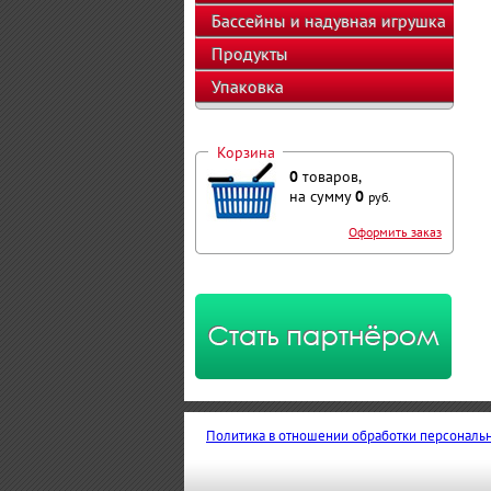
оборудование
Бассейны и надувная игрушка
Продукты
Упаковка
Корзина
0
товаров,
на сумму
0
руб.
Оформить заказ
Политика в отношении обработки персональ