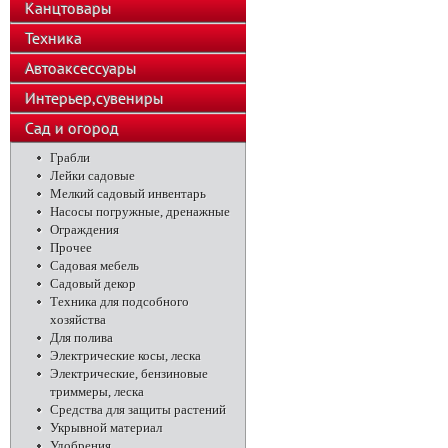
Канцтовары
Техника
Автоаксессуары
Интерьер,сувениры
Сад и огород
Грабли
Лейки садовые
Мелкий садовый инвентарь
Насосы погружные, дренажные
Ограждения
Прочее
Садовая мебель
Садовый декор
Техника для подсобного
хозяйства
Для полива
Электрические косы, леска
Электрические, бензиновые
триммеры, леска
Средства для защиты растений
Укрывной материал
Удобрения