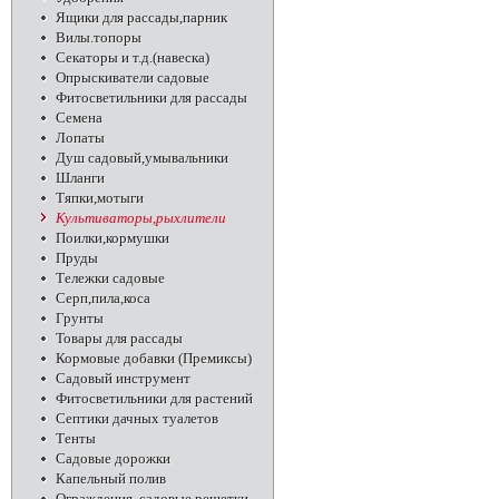
Ящики для рассады,парник
Вилы.топоры
Секаторы и т.д.(навеска)
Опрыскиватели садовые
Фитосветильники для рассады
Семена
Лопаты
Душ садовый,умывальники
Шланги
Тяпки,мотыги
Культиваторы,рыхлители
Поилки,кормушки
Пруды
Тележки садовые
Серп,пила,коса
Грунты
Товары для рассады
Кормовые добавки (Премиксы)
Садовый инструмент
Фитосветильники для растений
Септики дачных туалетов
Тенты
Садовые дорожки
Капельный полив
Ограждения, садовые решетки,