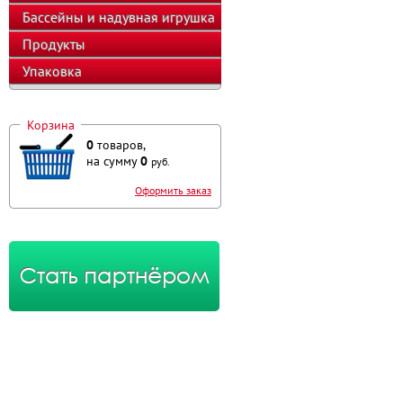
оборудование
Бассейны и надувная игрушка
Продукты
Упаковка
Корзина
0
товаров,
на сумму
0
руб.
Оформить заказ