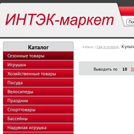
Каталог
Культ
Сад и огород
Каталог /
/
Сезонные товары
Игрушки
Выводить по
10
3
Хозяйственные товары
Посуда
Велосипеды
Праздник
Спорттовары
Бассейны
Надувная игрушка