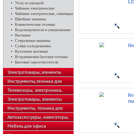
LD
Уход за одеждой
Чайники электрические
Чайники электрические, самовары
Швейные машины
Климатическая техника
Водонагреватели и умывальники
Вытяжки
Стиральные машины
Но
Сумки холодильники
Кухонные вытяжки
Встраиваемая бытовая техника
Бытовые пароочистители
Электротовары,элементы
питания
Инструменты,техника для
подсобного хозяйства
Телевизоры, электроника,
Ко
телефоны
Электротовары, элементы
пы
питания, освещение
Инструменты, техника для
подсобного хозяйства
Автоаксессуары, навигаторы,
автозвук
Мебель для офиса