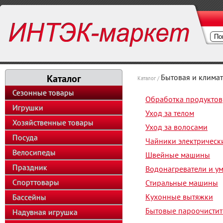
Каталог
Бытовая и климат
Каталог /
Сезонные товары
Обработка продуктов
Игрушки
Уход за телом
Хозяйственные товары
Уход за волосами
Посуда
Чайники электрическ
Велосипеды
Швейные машины
Праздник
Водонагреватели и у
Спорттовары
Стиральные машины
Кухонные вытяжки
Бассейны
Бытовые пароочистит
Надувная игрушка