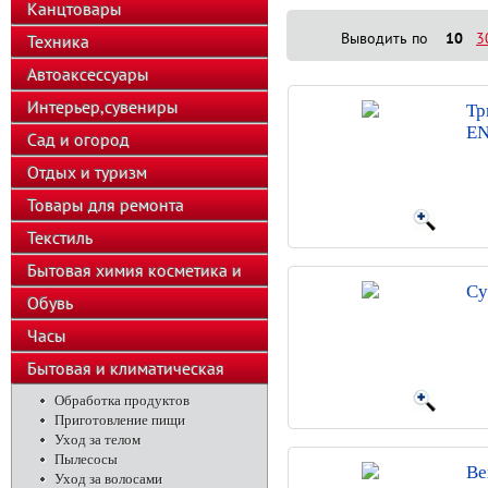
Канцтовары
Выводить по
10
3
Техника
Автоаксессуары
Интерьер,сувениры
Тр
EN
Сад и огород
Отдых и туризм
Товары для ремонта
Текстиль
Бытовая химия косметика и
Су
парфюмерия
Обувь
Часы
Бытовая и климатическая
техника
Обработка продуктов
Приготовление пищи
Уход за телом
Пылесосы
Ве
Уход за волосами