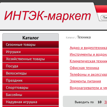
Каталог
Техника
Каталог /
Сезонные товары
Аудио и видеотехник
Игрушки
Инструменты и водон
Хозяйственные товары
Климатическая техни
Посуда
Офисная техника
Велосипеды
Телефоны и аксессуа
Праздник
Элементы питания
Спорттовары
Водонагреватели и у
Бассейны
Надувная игрушка
Выводить по
10
3