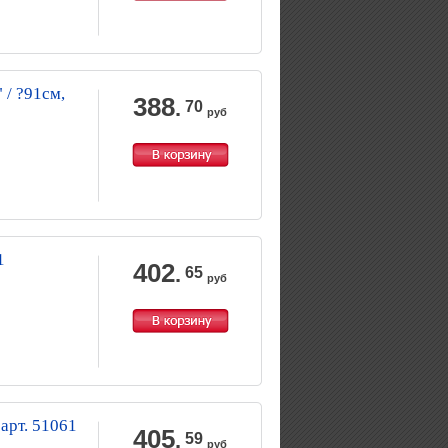
 / ?91см,
388
.
70
руб
1
402
.
65
руб
арт. 51061
405
.
59
руб