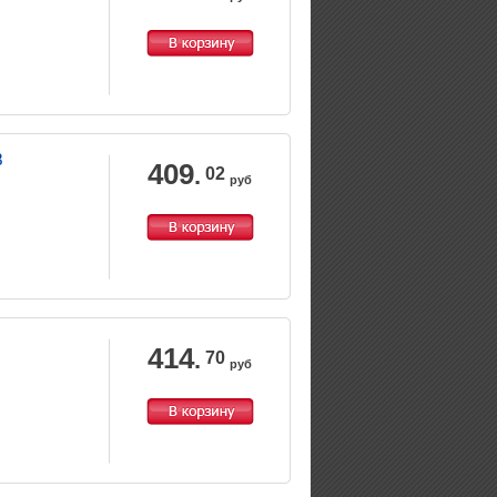
8
409
.
02
руб
414
.
70
руб