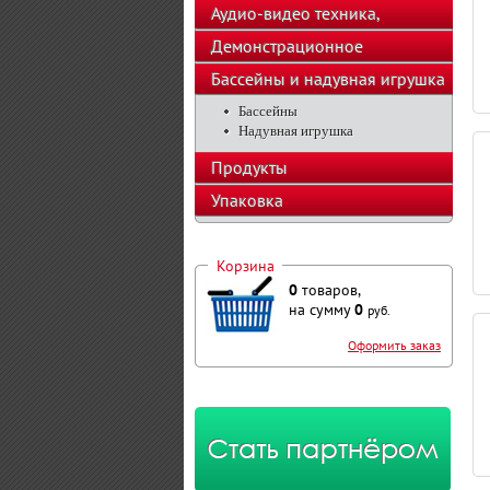
Аудио-видео техника,
телефоны, калькуляторы
Демонстрационное
оборудование
Бассейны и надувная игрушка
Бассейны
Надувная игрушка
Продукты
Упаковка
Корзина
0
товаров,
на сумму
0
руб.
Оформить заказ