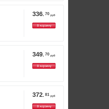
336
.
70
руб
349
.
70
руб
372
.
81
руб