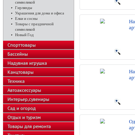
символикой
Гирлянды
Украшения для дома и офиса
Елки и сосны
На
Товары с праздничной
ар
символикой
Новый Год
Спорттовары
Бассейны
Надувная игрушка
На
Канцтовары
ар
Техника
Автоаксессуары
Интерьер,сувениры
Сад и огород
Отдых и туризм
Од
Товары для ремонта
ар