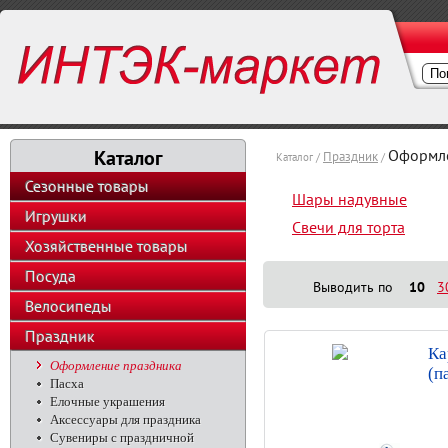
Каталог
Оформл
Праздник
Каталог /
/
Сезонные товары
Шары надувные
Игрушки
Свечи для торта
Хозяйственные товары
Посуда
Выводить по
10
3
Велосипеды
Праздник
Ка
Оформление праздника
(п
Пасха
Елочные украшения
Аксессуары для праздника
Сувениры с праздничной