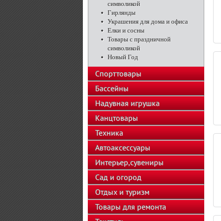
символикой
Гирлянды
Украшения для дома и офиса
Елки и сосны
Товары с праздничной
символикой
Новый Год
Спорттовары
Бассейны
Надувная игрушка
Канцтовары
Техника
Автоаксессуары
Интерьер,сувениры
Сад и огород
Отдых и туризм
Товары для ремонта