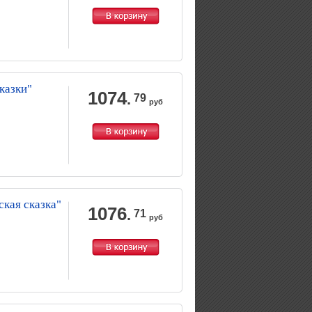
казки"
1074
.
79
руб
кая сказка"
1076
.
71
руб