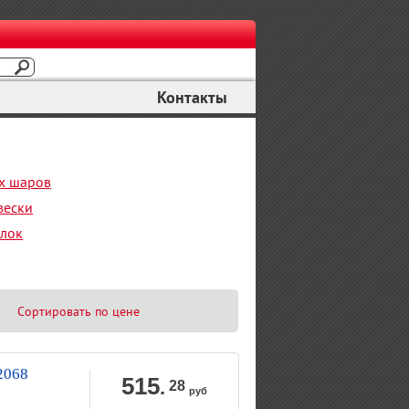
Контакты
х шаров
вески
елок
Сортировать по цене
2068
515
.
28
руб