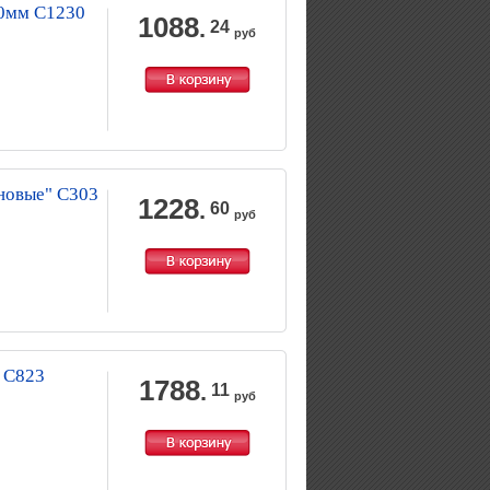
60мм С1230
1088
.
24
руб
новые" С303
1228
.
60
руб
 С823
1788
.
11
руб