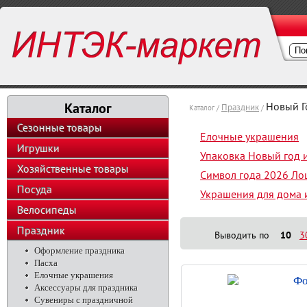
Каталог
Новый Г
Праздник
Каталог /
/
Сезонные товары
Елочные украшения
Игрушки
Упаковка Новый год 
Хозяйственные товары
Символ года 2026 Ло
Посуда
Украшения для дома 
Велосипеды
Праздник
Выводить по
10
3
Оформление праздника
Пасха
Елочные украшения
Фо
Аксессуары для праздника
Сувениры с праздничной