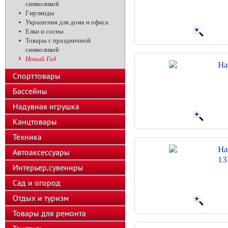
символикой
Гирлянды
Украшения для дома и офиса
Елки и сосны
Товары с праздничной
символикой
Новый Год
На
Спорттовары
Бассейны
Надувная игрушка
Канцтовары
Техника
На
Автоаксессуары
13
Интерьер,сувениры
Сад и огород
Отдых и туризм
Товары для ремонта