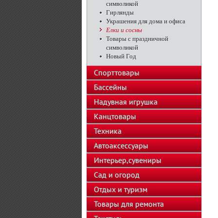
символикой
Гирлянды
Украшения для дома и офиса
Елки и сосны
Товары с праздничной
символикой
Новый Год
Спорттовары
Бассейны
Надувная игрушка
Канцтовары
Техника
Автоаксессуары
Интерьер,сувениры
Сад и огород
Отдых и туризм
Товары для ремонта