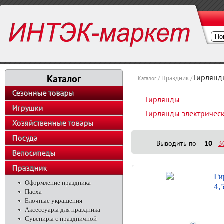
Каталог
Гирлянд
Праздник
Каталог /
/
Сезонные товары
Гирлянды
Игрушки
Гирлянды электричес
Хозяйственные товары
Посуда
Выводить по
10
3
Велосипеды
Праздник
Ги
Оформление праздника
4,
Пасха
Елочные украшения
Аксессуары для праздника
Сувениры с праздничной