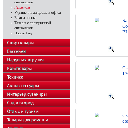
символикой
Гирлянды
Украшения для дома и офиса
Елки и сосны
Ба
Товары с праздничной
Со
символикой
BL
Новый Год
Спорттовары
Бассейны
Надувная игрушка
Св
Канцтовары
17
Техника
Автоаксессуары
Интерьер,сувениры
Сад и огород
Отдых и туризм
Св
Товары для ремонта
св