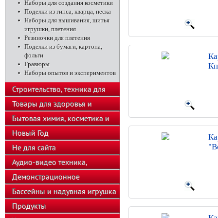
Наборы для создания косметики
Поделки из гипса, кварца, песка
Наборы для вышивания, шитья
игрушки, плетения
Резиночки для плетения
Поделки из бумаги, картона,
фольги
Ка
Гравюры
Кп
Наборы опытов и экспериментов
Строительство, техника для
подсобного хозяйства
Товары для здоровья и
красоты
Бытовая химия, косметика и
парфюмерия
Новый Год
Ка
"В
Не для сайта
Аудио-видео техника,
телефоны, калькуляторы
Демонстрационное
оборудование
Бассейны и надувная игрушка
Продукты
Ка