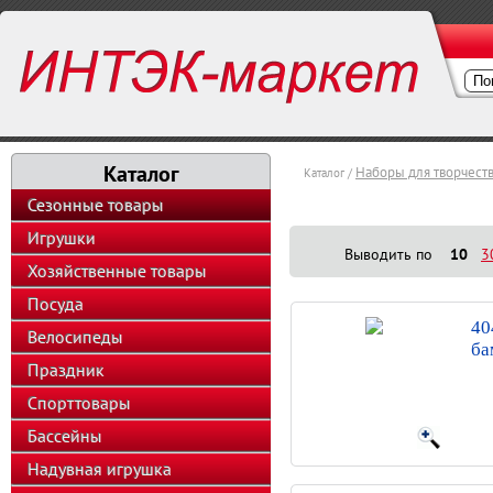
Каталог
Наборы для творчест
Каталог /
Сезонные товары
Игрушки
Выводить по
10
3
Хозяйственные товары
Посуда
40
Велосипеды
ба
Праздник
Спорттовары
Бассейны
Надувная игрушка