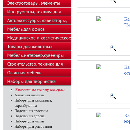
телефоны
Электротовары, элементы
питания, освещение
Инструменты, техника для
Ка
подсобного хозяйства
Автоаксессуары, навигаторы,
"З
автозвук
Мебель для офиса
Медицинское и косметическое
оборудование
Товары для животных
Мебель,интерьер,сувениры
Строительство, техника для
Ка
хозяйства
Офисная мебель
от
Наборы для творчества
Живопись по холсту, номерам
Алмазная мозаика
Наборы для квиллинга,
скрапбукинга
Поделки из пластика
Ка
Поделки из дерева
ко
Наборы для лепки
Наборы для рисования