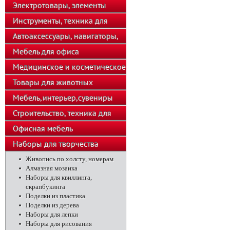
телефоны
Электротовары, элементы
питания, освещение
Инструменты, техника для
подсобного хозяйства
Автоаксессуары, навигаторы,
автозвук
Мебель для офиса
Медицинское и косметическое
оборудование
Товары для животных
Мебель,интерьер,сувениры
Строительство, техника для
хозяйства
Офисная мебель
Наборы для творчества
Живопись по холсту, номерам
Алмазная мозаика
Наборы для квиллинга,
скрапбукинга
Поделки из пластика
Поделки из дерева
Наборы для лепки
Наборы для рисования