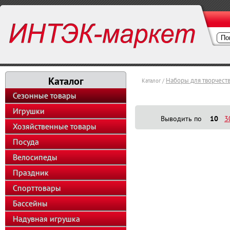
Каталог
Наборы для творчест
Каталог /
Сезонные товары
Игрушки
Выводить по
10
3
Хозяйственные товары
Посуда
Велосипеды
Праздник
Спорттовары
Бассейны
Надувная игрушка