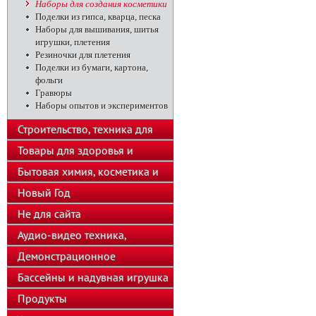
Наборы для создания косметики
Поделки из гипса, кварца, песка
Наборы для вышивания, шитья
игрушки, плетения
Резиночки для плетения
Поделки из бумаги, картона,
фольги
Гравюры
Наборы опытов и экспериментов
Строительство, техника для
подсобного хозяйства
Товары для здоровья и
красоты
Бытовая химия, косметика и
парфюмерия
Новый Год
Не для сайта
Аудио-видео техника,
телефоны, калькуляторы
Демонстрационное
оборудование
Бассейны и надувная игрушка
Продукты