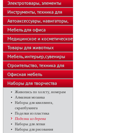
телефоны
Электротовары, элементы
питания, освещение
Инструменты, техника для
подсобного хозяйства
Автоаксессуары, навигаторы,
автозвук
Мебель для офиса
Медицинское и косметическое
оборудование
Товары для животных
Мебель,интерьер,сувениры
Строительство, техника для
хозяйства
Офисная мебель
Наборы для творчества
Живопись по холсту, номерам
Алмазная мозаика
Наборы для квиллинга,
скрапбукинга
Поделки из пластика
Поделки из дерева
Наборы для лепки
Наборы для рисования