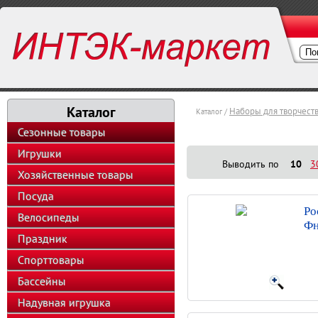
Каталог
Наборы для творчест
Каталог /
Сезонные товары
Игрушки
Выводить по
10
3
Хозяйственные товары
Посуда
Ро
Велосипеды
Фн
Праздник
Спорттовары
Бассейны
Надувная игрушка