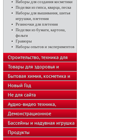
Наборы для создания косметики
Поделки из гипса, кварца, песка
Наборы для вышивания, шитья
игрушки, плетения
Резиночки для плетения
Поделки из бумаги, картона,
фольги
Гравюры
Наборы опытов и экспериментов
Строительство, техника для
подсобного хозяйства
Товары для здоровья и
красоты
Бытовая химия, косметика и
парфюмерия
Новый Год
Не для сайта
Аудио-видео техника,
телефоны, калькуляторы
Демонстрационное
оборудование
Бассейны и надувная игрушка
Продукты