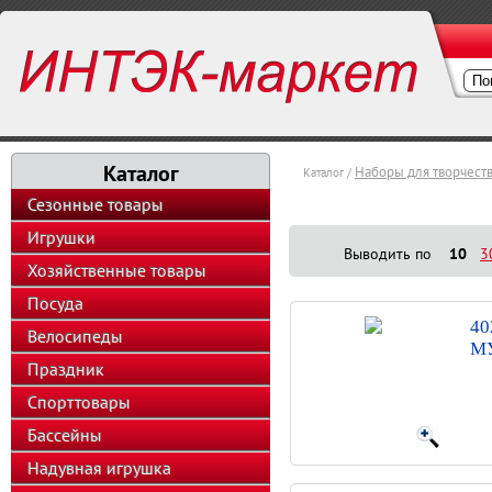
Каталог
Наборы для творчест
Каталог /
Сезонные товары
Игрушки
Выводить по
10
3
Хозяйственные товары
Посуда
40
Велосипеды
МУ
Праздник
Спорттовары
Бассейны
Надувная игрушка