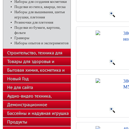
Наборы для создания косметики
Поделки из гипса, кварца, песка
Наборы для вышивания, шитья
игрушки, плетения
Резиночки для плетения
Поделки из бумаги, картона,
фольги
38
Гравюры
но
Наборы опытов и экспериментов
Строительство, техника для
подсобного хозяйства
Товары для здоровья и
красоты
Бытовая химия, косметика и
парфюмерия
Новый Год
38
МУ
Не для сайта
Аудио-видео техника,
телефоны, калькуляторы
Демонстрационное
оборудование
Бассейны и надувная игрушка
Продукты
40