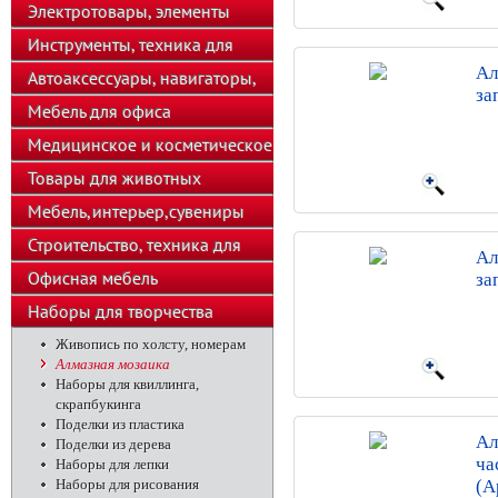
телефоны
Электротовары, элементы
питания, освещение
Инструменты, техника для
Ал
подсобного хозяйства
Автоаксессуары, навигаторы,
за
автозвук
Мебель для офиса
Медицинское и косметическое
оборудование
Товары для животных
Мебель,интерьер,сувениры
Строительство, техника для
Ал
хозяйства
Офисная мебель
за
Наборы для творчества
Живопись по холсту, номерам
Алмазная мозаика
Наборы для квиллинга,
скрапбукинга
Поделки из пластика
Ал
Поделки из дерева
ча
Наборы для лепки
Наборы для рисования
(А