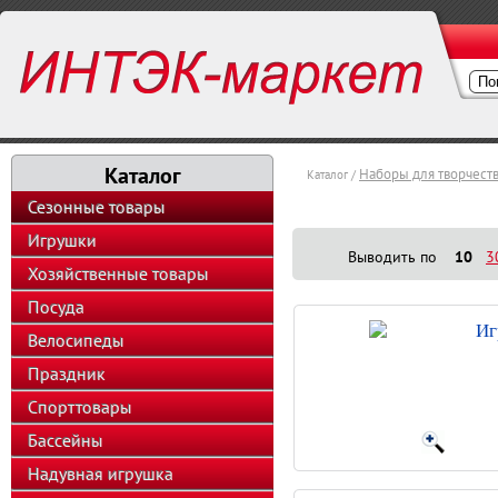
Каталог
Наборы для творчест
Каталог /
Сезонные товары
Игрушки
Выводить по
10
3
Хозяйственные товары
Посуда
Иг
Велосипеды
Праздник
Спорттовары
Бассейны
Надувная игрушка