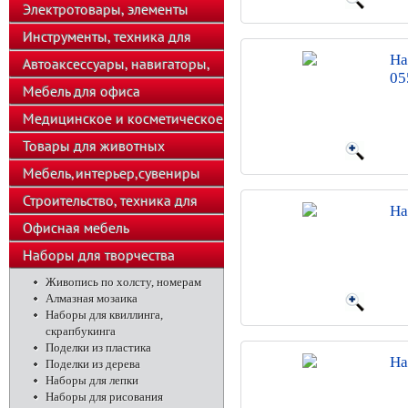
телефоны
Электротовары, элементы
питания, освещение
Инструменты, техника для
На
подсобного хозяйства
Автоаксессуары, навигаторы,
05
автозвук
Мебель для офиса
Медицинское и косметическое
оборудование
Товары для животных
Мебель,интерьер,сувениры
Строительство, техника для
На
хозяйства
Офисная мебель
Наборы для творчества
Живопись по холсту, номерам
Алмазная мозаика
Наборы для квиллинга,
скрапбукинга
Поделки из пластика
На
Поделки из дерева
Наборы для лепки
Наборы для рисования