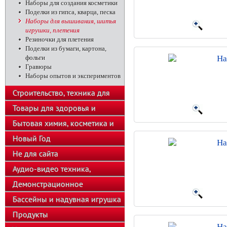
Наборы для создания косметики
Поделки из гипса, кварца, песка
Наборы для вышивания, шитья
игрушки, плетения
Резиночки для плетения
Поделки из бумаги, картона,
фольги
На
Гравюры
Наборы опытов и экспериментов
Строительство, техника для
подсобного хозяйства
Товары для здоровья и
красоты
Бытовая химия, косметика и
парфюмерия
Новый Год
На
Не для сайта
Аудио-видео техника,
телефоны, калькуляторы
Демонстрационное
оборудование
Бассейны и надувная игрушка
Продукты
На