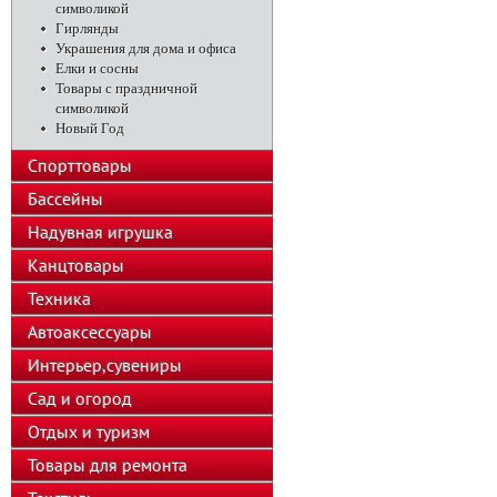
символикой
Гирлянды
Украшения для дома и офиса
Елки и сосны
Товары с праздничной
символикой
Новый Год
Спорттовары
Бассейны
Надувная игрушка
Канцтовары
Техника
Автоаксессуары
Интерьер,сувениры
Сад и огород
Отдых и туризм
Товары для ремонта