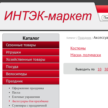
Каталог
Аксессу
Праздник
Каталог /
/
Сезонные товары
Костюмы
Игрушки
Маски, полумаски
Хозяйственные товары
Посуда
Выводить по
10
3
Велосипеды
Праздник
Оформление праздника
Пасха
Елочные украшения
Аксессуары для праздника
Сувениры с праздничной