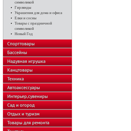
символикой
Гирлянды
Украшения для дома и офиса
Елки и сосны
Товары с праздничной
символикой
Новый Год
Спорттовары
Бассейны
Надувная игрушка
Канцтовары
Техника
Автоаксессуары
Интерьер,сувениры
Сад и огород
Отдых и туризм
Товары для ремонта