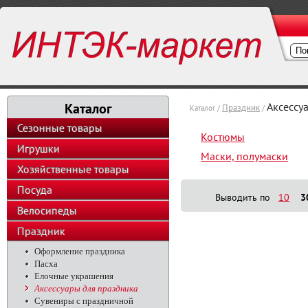
Каталог
Аксессу
Праздник
Каталог /
/
Сезонные товары
Костюмы
Игрушки
Маски, полумаски
Хозяйственные товары
Посуда
Выводить по
10
3
Велосипеды
Праздник
Оформление праздника
Пасха
Елочные украшения
Аксессуары для праздника
Сувениры с праздничной