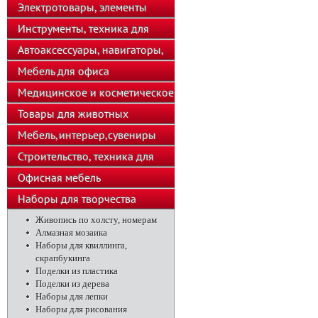
телефоны
Электротовары, элементы
питания, освещение
Инструменты, техника для
подсобного хозяйства
Автоаксессуары, навигаторы,
автозвук
Мебель для офиса
Медицинское и косметическое
оборудование
Товары для животных
Мебель,интерьер,сувениры
Строительство, техника для
хозяйства
Офисная мебель
Наборы для творчества
Живопись по холсту, номерам
Алмазная мозаика
Наборы для квиллинга,
скрапбукинга
Поделки из пластика
Поделки из дерева
Наборы для лепки
Наборы для рисования