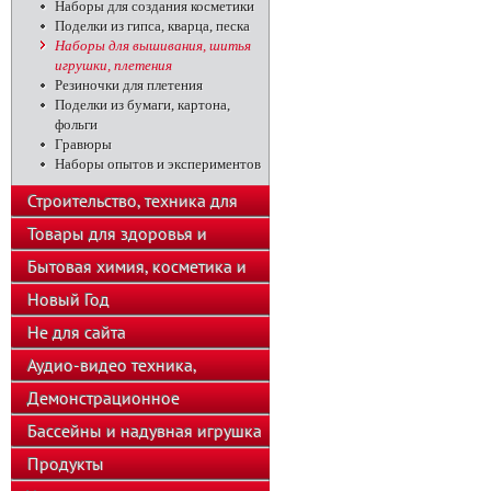
Наборы для создания косметики
Поделки из гипса, кварца, песка
Наборы для вышивания, шитья
игрушки, плетения
Резиночки для плетения
Поделки из бумаги, картона,
фольги
Гравюры
Наборы опытов и экспериментов
Строительство, техника для
подсобного хозяйства
Товары для здоровья и
красоты
Бытовая химия, косметика и
парфюмерия
Новый Год
Не для сайта
Аудио-видео техника,
телефоны, калькуляторы
Демонстрационное
оборудование
Бассейны и надувная игрушка
Продукты