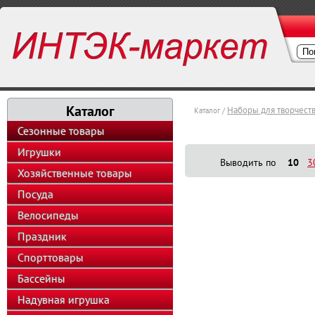
Каталог
Наборы для творчест
Каталог /
Сезонные товары
Игрушки
Выводить по
10
3
Хозяйственные товары
Посуда
Велосипеды
Праздник
Спорттовары
Бассейны
Надувная игрушка