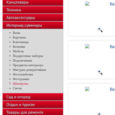
Канцтовары
Ва
Техника
Автоаксессуары
Интерьер,сувениры
Вазы
Картины
Ключницы
Ва
Копилки
Мебель
Подарочные наборы
Подсвечники
Предметы интерьера
Фигурки декоративные
Фотоальбомы
Фоторамки
Шкатулки
Свечи
Ва
Сад и огород
Отдых и туризм
Товары для ремонта