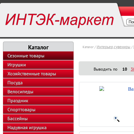
Каталог
Интерьер,сувениры
Каталог /
/
Сезонные товары
Игрушки
Выводить по
10
3
Хозяйственные товары
Посуда
Ва
Велосипеды
Праздник
Спорттовары
Бассейны
Надувная игрушка