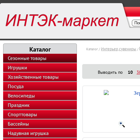
Каталог
Интерьер,сувениры
Каталог /
/
Сезонные товары
Игрушки
Выводить по
10
3
Хозяйственные товары
Посуда
Зе
Велосипеды
Праздник
Спорттовары
Бассейны
Надувная игрушка