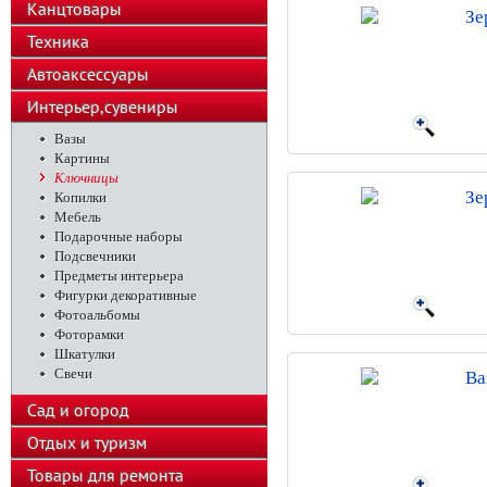
Канцтовары
Зе
Техника
Автоаксессуары
Интерьер,сувениры
Вазы
Картины
Ключницы
Зе
Копилки
Мебель
Подарочные наборы
Подсвечники
Предметы интерьера
Фигурки декоративные
Фотоальбомы
Фоторамки
Шкатулки
Свечи
Ва
Сад и огород
Отдых и туризм
Товары для ремонта