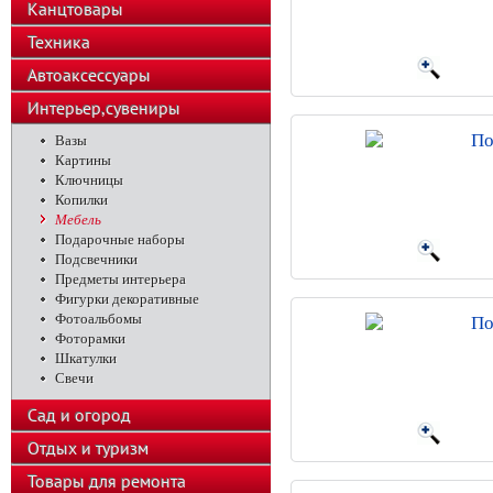
Канцтовары
Техника
Автоаксессуары
Интерьер,сувениры
По
Вазы
Картины
Ключницы
Копилки
Мебель
Подарочные наборы
Подсвечники
Предметы интерьера
Фигурки декоративные
Фотоальбомы
По
Фоторамки
Шкатулки
Свечи
Сад и огород
Отдых и туризм
Товары для ремонта