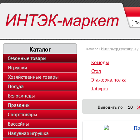
Каталог
Интерьер,сувениры
Каталог /
/
Сезонные товары
Комоды
Игрушки
Стол
Хозяйственные товары
Этажерка.полка
Посуда
Табурет
Велосипеды
Праздник
Выводить по
10
3
Спорттовары
Бассейны
По
Надувная игрушка