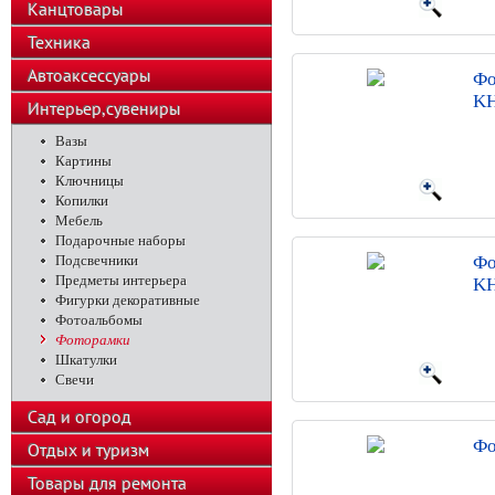
Канцтовары
Техника
Автоаксессуары
Фо
KH
Интерьер,сувениры
Вазы
Картины
Ключницы
Копилки
Мебель
Подарочные наборы
Подсвечники
Фо
Предметы интерьера
KH
Фигурки декоративные
Фотоальбомы
Фоторамки
Шкатулки
Свечи
Сад и огород
Фо
Отдых и туризм
Товары для ремонта