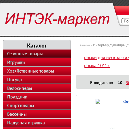
Каталог
Интерьер,сувениры
Каталог /
/
Сезонные товары
рамки для нескольки
Игрушки
рамка 10*15
Хозяйственные товары
Посуда
Выводить по
10
3
Велосипеды
Праздник
Фо
Спорттовары
Бассейны
Надувная игрушка