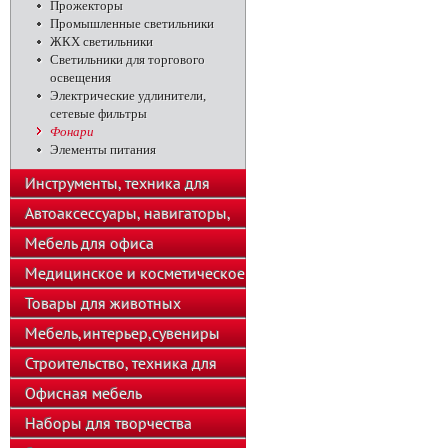
Прожекторы
Промышленные светильники
ЖКХ светильники
Светильники для торгового
освещения
Электрические удлинители,
сетевые фильтры
Фонари
Элементы питания
Инструменты, техника для
подсобного хозяйства
Автоаксессуары, навигаторы,
автозвук
Мебель для офиса
Медицинское и косметическое
оборудование
Товары для животных
Мебель,интерьер,сувениры
Строительство, техника для
хозяйства
Офисная мебель
Наборы для творчества