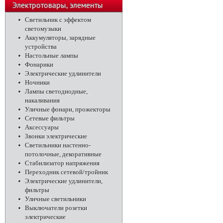
телефоны
Электротовары, элементы
питания, освещение
Светильник с эффектом
светомузыки
Аккумуляторы, зарядные
устройства
Настольные лампы
Фонарики
Электрические удлинители
Ночники
Лампы светодиодные,
накаливания
Уличные фонари, прожекторы
Сетевые фильтры
Аксессуары
Звонки электрические
Светильники настенно-
потолочные, декоративные
Стабилизатор напряжения
Переходник сетевой/тройник
Электрические удлинители,
фильтры
Уличные светильники
Выключатели розетки
электрические