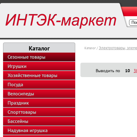
Каталог
Электротовары, элем
Каталог /
Сезонные товары
Игрушки
Выводить по
10
3
Хозяйственные товары
Посуда
Велосипеды
Праздник
Спорттовары
Бассейны
Надувная игрушка