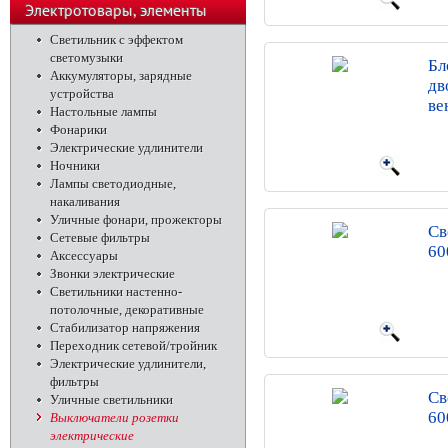
телефоны
Электротовары, элементы
питания, освещение
Светильник с эффектом
светомузыки
Бл
Аккумуляторы, зарядные
дв
устройства
ве
Настольные лампы
Фонарики
Электрические удлинители
Ночники
Лампы светодиодные,
накаливания
Уличные фонари, прожекторы
Св
Сетевые фильтры
60
Аксессуары
Звонки электрические
Светильники настенно-
потолочные, декоративные
Стабилизатор напряжения
Переходник сетевой/тройник
Электрические удлинители,
фильтры
Св
Уличные светильники
60
Выключатели розетки
электрические