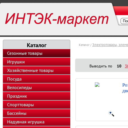
Каталог
Электротовары, элем
Каталог /
Сезонные товары
Игрушки
Выводить по
10
3
Хозяйственные товары
Посуда
Ро
Велосипеды
дв
Праздник
Спорттовары
Бассейны
Надувная игрушка