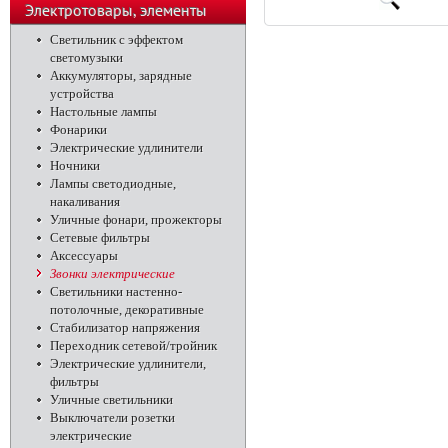
телефоны
Электротовары, элементы
питания, освещение
Светильник с эффектом
светомузыки
Аккумуляторы, зарядные
устройства
Настольные лампы
Фонарики
Электрические удлинители
Ночники
Лампы светодиодные,
накаливания
Уличные фонари, прожекторы
Сетевые фильтры
Аксессуары
Звонки электрические
Светильники настенно-
потолочные, декоративные
Стабилизатор напряжения
Переходник сетевой/тройник
Электрические удлинители,
фильтры
Уличные светильники
Выключатели розетки
электрические