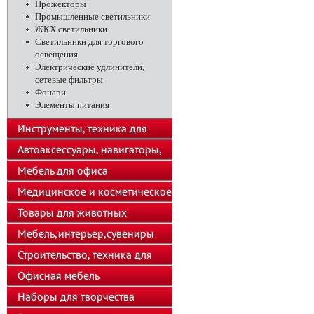
Прожекторы
Промышленные светильники
ЖКХ светильники
Светильники для торгового
освещения
Электрические удлинители,
сетевые фильтры
Фонари
Элементы питания
Инструменты, техника для
подсобного хозяйства
Автоаксессуары, навигаторы,
автозвук
Мебель для офиса
Медицинское и косметическое
оборудование
Товары для животных
Мебель,интерьер,сувениры
Строительство, техника для
хозяйства
Офисная мебель
Наборы для творчества