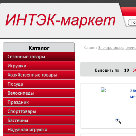
Каталог
Электротовары, элем
Каталог /
Сезонные товары
Игрушки
Выводить по
10
3
Хозяйственные товары
Посуда
Зв
Велосипеды
ме
Праздник
Спорттовары
Бассейны
Надувная игрушка