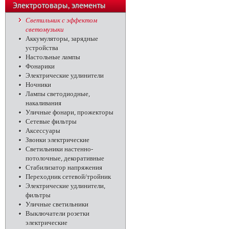
телефоны
Электротовары, элементы
питания, освещение
Светильник с эффектом
светомузыки
Аккумуляторы, зарядные
устройства
Настольные лампы
Фонарики
Электрические удлинители
Ночники
Лампы светодиодные,
накаливания
Уличные фонари, прожекторы
Сетевые фильтры
Аксессуары
Звонки электрические
Светильники настенно-
потолочные, декоративные
Стабилизатор напряжения
Переходник сетевой/тройник
Электрические удлинители,
фильтры
Уличные светильники
Выключатели розетки
электрические