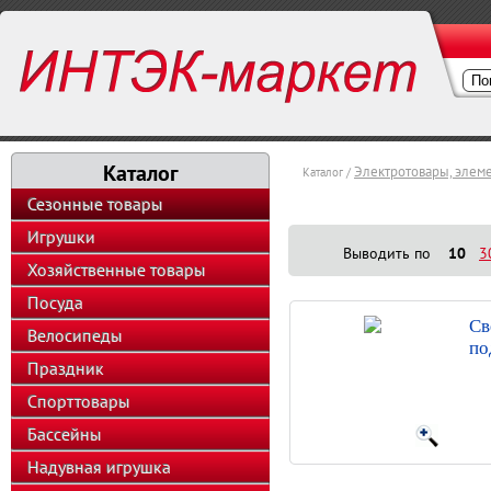
Каталог
Электротовары, элем
Каталог /
Сезонные товары
Игрушки
Выводить по
10
3
Хозяйственные товары
Посуда
Св
Велосипеды
по
Праздник
Спорттовары
Бассейны
Надувная игрушка