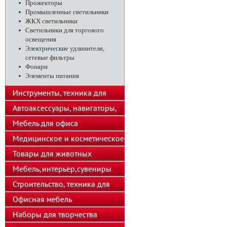
Прожекторы
Промышленные светильники
ЖКХ светильники
Светильники для торгового
освещения
Электрические удлинители,
сетевые фильтры
Фонари
Элементы питания
Инструменты, техника для
подсобного хозяйства
Автоаксессуары, навигаторы,
автозвук
Мебель для офиса
Медицинское и косметическое
оборудование
Товары для животных
Мебель,интерьер,сувениры
Строительство, техника для
хозяйства
Офисная мебель
Наборы для творчества