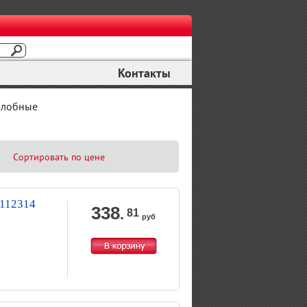
Контакты
алобные
Сортировать по цене
Y112314
338
.
81
руб