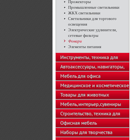
Прожекторы
Промышленные светильники
ЖКХ светильники
Светильники для торгового
освещения
Электрические удлинители,
сетевые фильтры
Фонари
Элементы питания
Инструменты, техника для
подсобного хозяйства
Автоаксессуары, навигаторы,
автозвук
Мебель для офиса
Медицинское и косметическое
оборудование
Товары для животных
Мебель,интерьер,сувениры
Строительство, техника для
хозяйства
Офисная мебель
Наборы для творчества