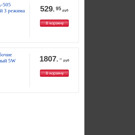
A-505
529
.
95
й 3 режима
руб
бочие
1807
.
–
рный 5W
руб