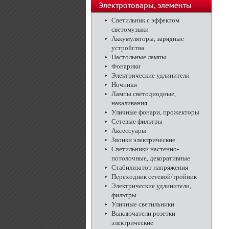
телефоны
Электротовары, элементы
питания, освещение
Светильник с эффектом
светомузыки
Аккумуляторы, зарядные
устройства
Настольные лампы
Фонарики
Электрические удлинители
Ночники
Лампы светодиодные,
накаливания
Уличные фонари, прожекторы
Сетевые фильтры
Аксессуары
Звонки электрические
Светильники настенно-
потолочные, декоративные
Стабилизатор напряжения
Переходник сетевой/тройник
Электрические удлинители,
фильтры
Уличные светильники
Выключатели розетки
электрические