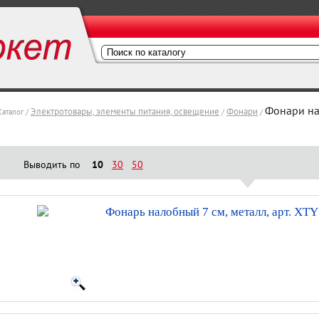
Фонари н
Электротовары, элементы питания, освещение
Фонари
Каталог /
/
/
Выводить по
10
30
50
Фонарь налобный 7 см, металл, арт. XT