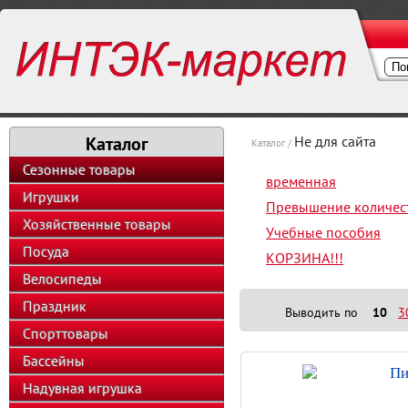
Каталог
Не для сайта
Каталог /
Сезонные товары
временная
Игрушки
Превышение количес
Хозяйственные товары
Учебные пособия
Посуда
КОРЗИНА!!!
Велосипеды
Праздник
Выводить по
10
3
Спорттовары
Бассейны
Пи
Надувная игрушка