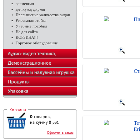
временная
для нужд фирмы
Превышение количества видов
Пи
Рекламная стойка
Учебные пособия
Не для сайта
КОРЗИНА!!!
Торговое оборудование
Аудио-видео техника,
телефоны, калькуляторы
Демонстрационное
Ст
оборудование
Бассейны и надувная игрушка
Продукты
Упаковка
Корзина
0
товаров,
на сумму
0
руб.
Те
Er
Оформить заказ