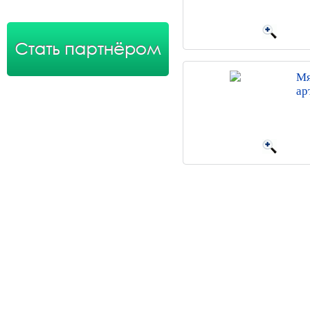
Мя
ар