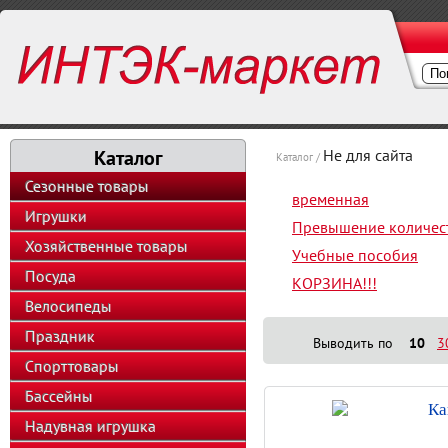
Каталог
Не для сайта
Каталог /
Сезонные товары
временная
Игрушки
Превышение количес
Хозяйственные товары
Учебные пособия
Посуда
КОРЗИНА!!!
Велосипеды
Праздник
Выводить по
10
3
Спорттовары
Бассейны
Ка
Надувная игрушка