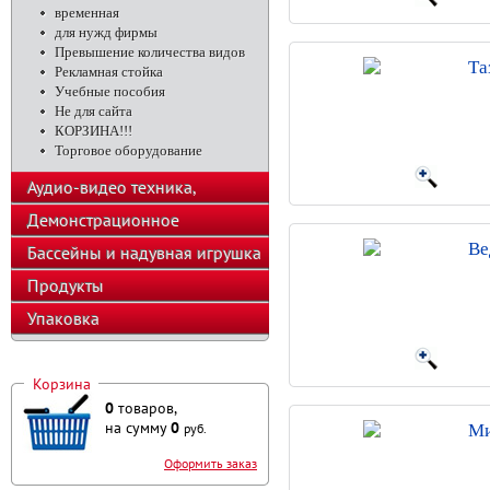
временная
для нужд фирмы
Превышение количества видов
Та
Рекламная стойка
Учебные пособия
Не для сайта
КОРЗИНА!!!
Торговое оборудование
Аудио-видео техника,
телефоны, калькуляторы
Демонстрационное
Ве
оборудование
Бассейны и надувная игрушка
Продукты
Упаковка
Корзина
0
товаров,
на сумму
0
руб.
Ми
Оформить заказ