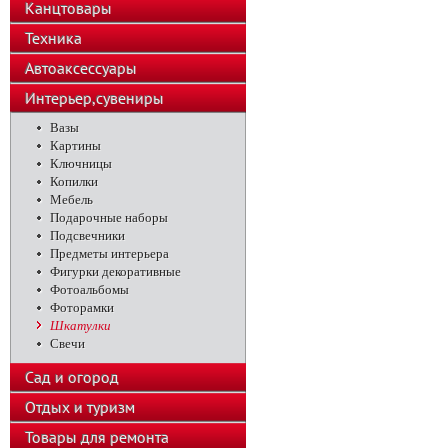
Канцтовары
Техника
Автоаксессуары
Интерьер,сувениры
Вазы
Картины
Ключницы
Копилки
Мебель
Подарочные наборы
Подсвечники
Предметы интерьера
Фигурки декоративные
Фотоальбомы
Фоторамки
Шкатулки
Свечи
Сад и огород
Отдых и туризм
Товары для ремонта