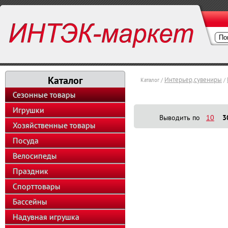
Каталог
Интерьер,сувениры
Каталог /
/
Сезонные товары
Игрушки
Выводить по
10
3
Хозяйственные товары
Посуда
Велосипеды
Праздник
Спорттовары
Бассейны
Надувная игрушка