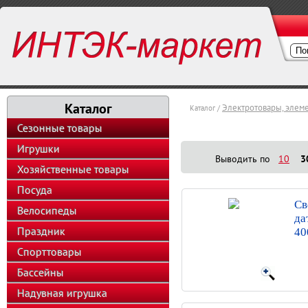
Каталог
Электротовары, элем
Каталог /
Сезонные товары
Игрушки
Выводить по
10
3
Хозяйственные товары
Посуда
Св
Велосипеды
да
Праздник
40
Спорттовары
Бассейны
Надувная игрушка