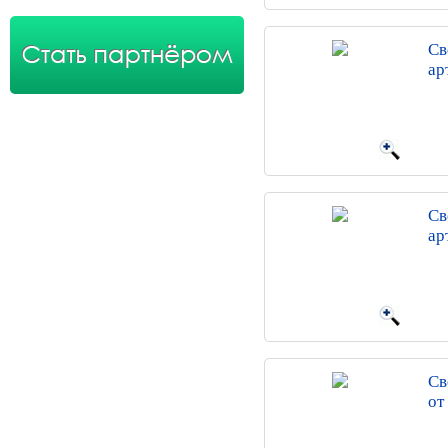
Св
ар
Св
ар
Св
от