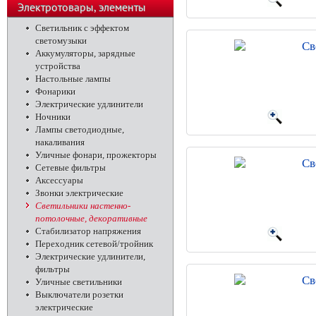
телефоны
Электротовары, элементы
питания, освещение
Светильник с эффектом
светомузыки
Св
Аккумуляторы, зарядные
устройства
Настольные лампы
Фонарики
Электрические удлинители
Ночники
Лампы светодиодные,
накаливания
Уличные фонари, прожекторы
Св
Сетевые фильтры
Аксессуары
Звонки электрические
Светильники настенно-
потолочные, декоративные
Стабилизатор напряжения
Переходник сетевой/тройник
Электрические удлинители,
фильтры
Св
Уличные светильники
Выключатели розетки
электрические