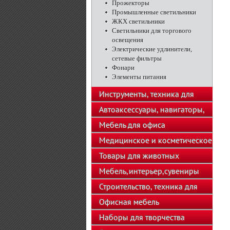
Прожекторы
Промышленные светильники
ЖКХ светильники
Светильники для торгового
освещения
Электрические удлинители,
сетевые фильтры
Фонари
Элементы питания
Инструменты, техника для
подсобного хозяйства
Автоаксессуары, навигаторы,
автозвук
Мебель для офиса
Медицинское и косметическое
оборудование
Товары для животных
Мебель,интерьер,сувениры
Строительство, техника для
хозяйства
Офисная мебель
Наборы для творчества