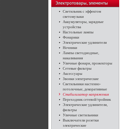
телефоны
Электротовары, элементы
питания, освещение
Светильник с эффектом
светомузыки
Аккумуляторы, зарядные
устройства
Настольные лампы
Фонарики
Электрические удлинители
Ночники
Лампы светодиодные,
накаливания
Уличные фонари, прожекторы
Сетевые фильтры
Аксессуары
Звонки электрические
Светильники настенно-
потолочные, декоративные
Стабилизатор напряжения
Переходник сетевой/тройник
Электрические удлинители,
фильтры
Уличные светильники
Выключатели розетки
электрические