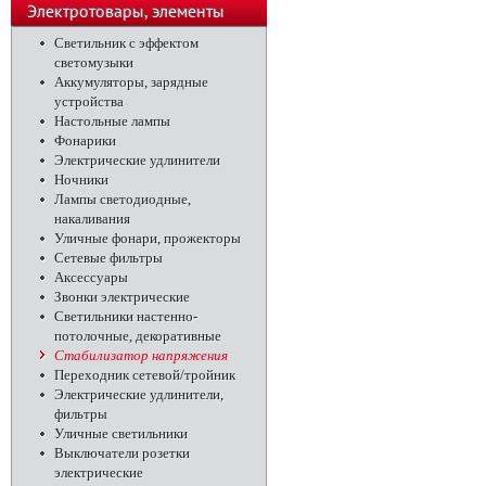
телефоны
Электротовары, элементы
питания, освещение
Светильник с эффектом
светомузыки
Аккумуляторы, зарядные
устройства
Настольные лампы
Фонарики
Электрические удлинители
Ночники
Лампы светодиодные,
накаливания
Уличные фонари, прожекторы
Сетевые фильтры
Аксессуары
Звонки электрические
Светильники настенно-
потолочные, декоративные
Стабилизатор напряжения
Переходник сетевой/тройник
Электрические удлинители,
фильтры
Уличные светильники
Выключатели розетки
электрические