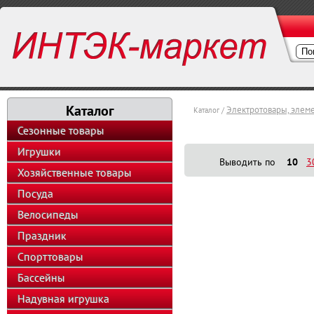
Каталог
Электротовары, элем
Каталог /
Сезонные товары
Игрушки
Выводить по
10
3
Хозяйственные товары
Посуда
Велосипеды
Праздник
Спорттовары
Бассейны
Надувная игрушка