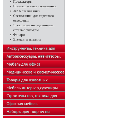
Прожекторы
Промышленные светильники
ЖКХ светильники
Светильники для торгового
освещения
Электрические удлинители,
сетевые фильтры
Фонари
Элементы питания
Инструменты, техника для
подсобного хозяйства
Автоаксессуары, навигаторы,
автозвук
Мебель для офиса
Медицинское и косметическое
оборудование
Товары для животных
Мебель,интерьер,сувениры
Строительство, техника для
хозяйства
Офисная мебель
Наборы для творчества