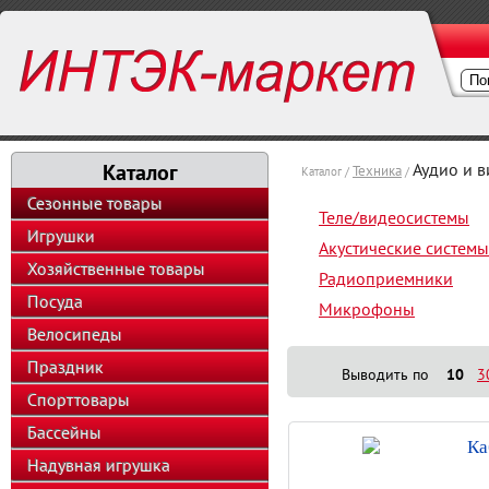
Каталог
Аудио и 
Техника
Каталог /
/
Сезонные товары
Теле/видеосистемы
Игрушки
Акустические системы
Хозяйственные товары
Радиоприемники
Посуда
Микрофоны
Велосипеды
Праздник
Выводить по
10
3
Спорттовары
Бассейны
Ка
Надувная игрушка