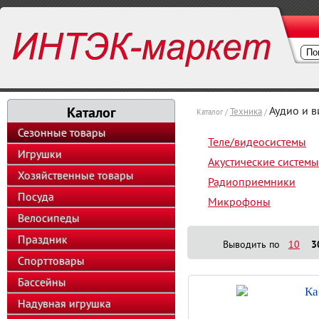
Каталог
Аудио и 
Техника
Каталог /
/
Сезонные товары
Теле/видеосистемы
Игрушки
Акустические системы
Хозяйственные товары
Радиоприемники
Посуда
Микрофоны
Велосипеды
Праздник
Выводить по
10
3
Спорттовары
Бассейны
Ка
Надувная игрушка