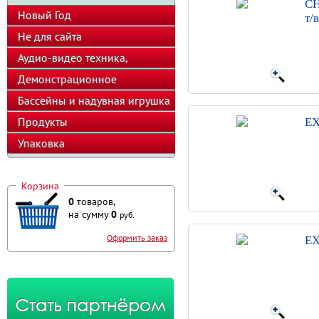
CH
Новый Год
т/
Не для сайта
Аудио-видео техника,
телефоны, калькуляторы
Демонстрационное
оборудование
Бассейны и надувная игрушка
Продукты
EX
Упаковка
Корзина
0
товаров,
на сумму
0
руб.
Оформить заказ
EX