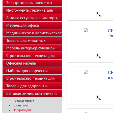
телефоны
Электротовары, элементы
питания, освещение
Инструменты, техника для
подсобного хозяйства
Автоаксессуары, навигаторы,
автозвук
Мебель для офиса
CH
Медицинское и косметическое
т/
оборудование
Товары для животных
Мебель,интерьер,сувениры
Строительство, техника для
хозяйства
Офисная мебель
Наборы для творчества
CH
в 
Строительство, техника для
подсобного хозяйства
Товары для здоровья и
красоты
Бытовая химия, косметика и
парфюмерия
Бытовая химия
Косметика
Парфюмерия