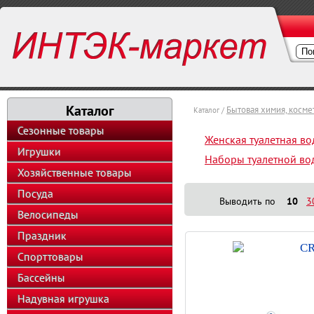
Каталог
Бытовая химия, косм
Каталог /
Сезонные товары
Женская туалетная во
Игрушки
Наборы туалетной во
Хозяйственные товары
Посуда
Выводить по
10
3
Велосипеды
Праздник
CR
Спорттовары
Бассейны
Надувная игрушка