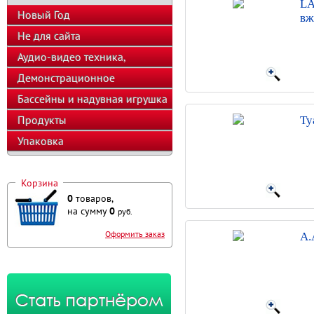
LA
Новый Год
вж
Не для сайта
Аудио-видео техника,
телефоны, калькуляторы
Демонстрационное
оборудование
Бассейны и надувная игрушка
Продукты
Ту
Упаковка
Корзина
0
товаров,
на сумму
0
руб.
Оформить заказ
A.