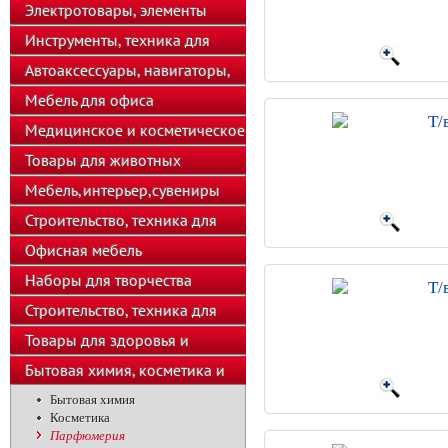
телефоны
Электротовары, элементы
питания, освещение
Инструменты, техника для
подсобного хозяйства
Автоаксессуары, навигаторы,
автозвук
Мебель для офиса
Т/
Медицинское и косметическое
оборудование
Товары для животных
Мебель,интерьер,сувениры
Строительство, техника для
хозяйства
Офисная мебель
Наборы для творчества
Т/
Строительство, техника для
подсобного хозяйства
Товары для здоровья и
красоты
Бытовая химия, косметика и
парфюмерия
Бытовая химия
Косметика
Парфюмерия