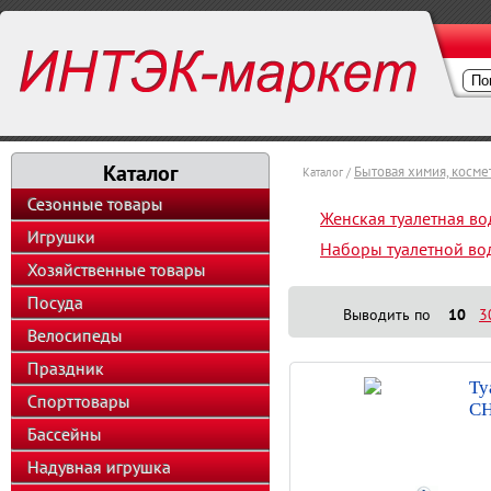
Каталог
Бытовая химия, косм
Каталог /
Сезонные товары
Женская туалетная во
Игрушки
Наборы туалетной во
Хозяйственные товары
Посуда
Выводить по
10
3
Велосипеды
Праздник
Ту
Спорттовары
CH
Бассейны
Надувная игрушка