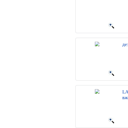
де
LA
вж