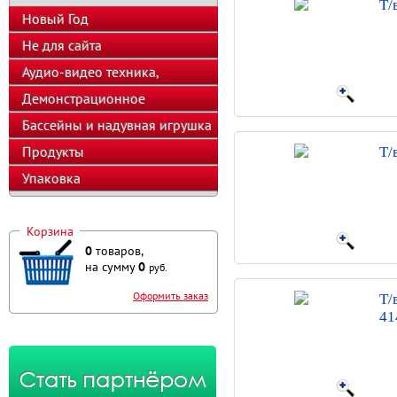
Т/
Новый Год
Не для сайта
Аудио-видео техника,
телефоны, калькуляторы
Демонстрационное
оборудование
Бассейны и надувная игрушка
Продукты
Т/
Упаковка
Корзина
0
товаров,
на сумму
0
руб.
Оформить заказ
Т/
41