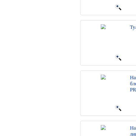
Ту
На
бл
P
На
ли