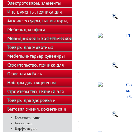
телефоны
Электротовары, элементы
питания, освещение
Инструменты, техника для
подсобного хозяйства
Автоаксессуары, навигаторы,
автозвук
Мебель для офиса
FP
Медицинское и косметическое
оборудование
Товары для животных
Мебель,интерьер,сувениры
Строительство, техника для
хозяйства
Офисная мебель
Наборы для творчества
Co
ма
Строительство, техника для
79
подсобного хозяйства
Товары для здоровья и
красоты
Бытовая химия, косметика и
парфюмерия
Бытовая химия
Косметика
Парфюмерия