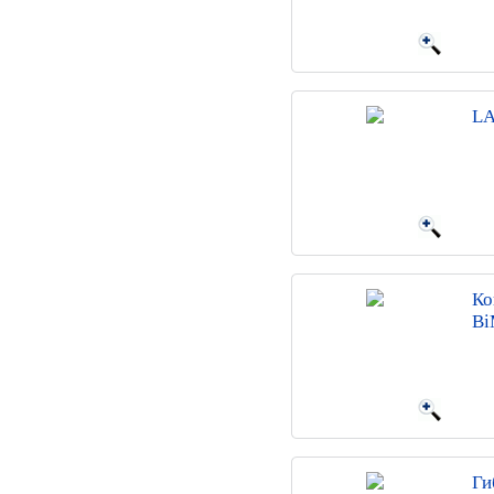
LA
Ко
Bi
Ги