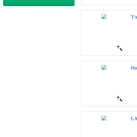
Т/
На
LA