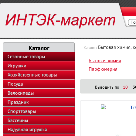
Каталог
Бытовая химия, 
Каталог /
Сезонные товары
Бытовая химия
Игрушки
Парфюмерия
Хозяйственные товары
Посуда
Выводить по
10
3
Велосипеды
Праздник
Т/
Спорттовары
Бассейны
Надувная игрушка