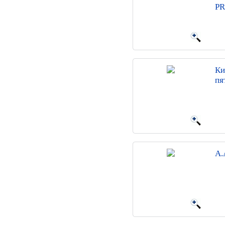
P
Ки
пя
A.