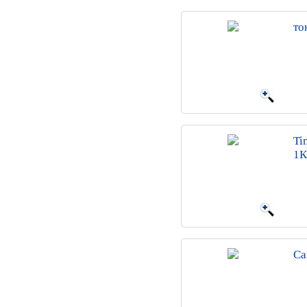
то
Ti
1К
Са