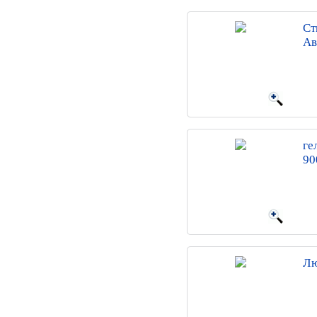
Ст
Ав
ге
90
Лю