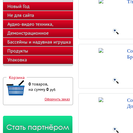
Т/
Новый Год
Не для сайта
Аудио-видео техника,
телефоны, калькуляторы
Демонстрационное
оборудование
Бассейны и надувная игрушка
Продукты
Co
Бр
Упаковка
Корзина
0
товаров,
на сумму
0
руб.
Оформить заказ
Co
До