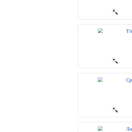
Т/
Ср
Ла