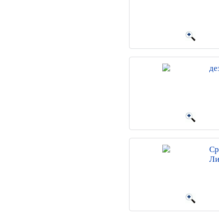
де
Ср
Ли