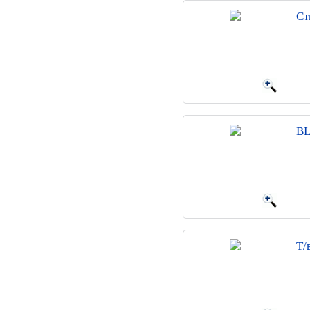
Ст
BL
Т/