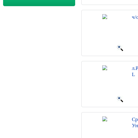
ч/
л.
L
Ср
Ун