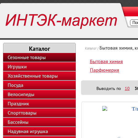
Каталог
Бытовая химия, 
Каталог /
Сезонные товары
Бытовая химия
Игрушки
Парфюмерия
Хозяйственные товары
Посуда
Выводить по
10
3
Велосипеды
Праздник
Т/
Спорттовары
Бассейны
Надувная игрушка