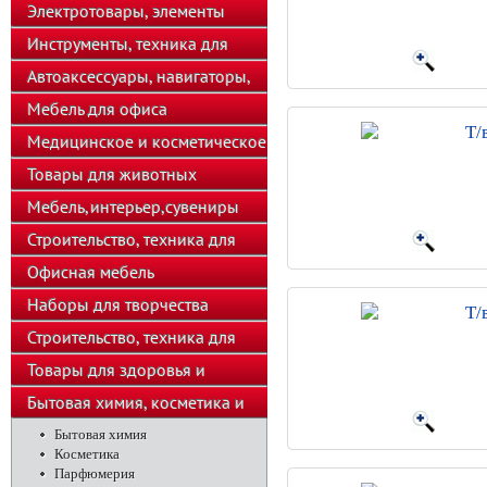
телефоны
Электротовары, элементы
питания, освещение
Инструменты, техника для
подсобного хозяйства
Автоаксессуары, навигаторы,
автозвук
Мебель для офиса
Т/
Медицинское и косметическое
оборудование
Товары для животных
Мебель,интерьер,сувениры
Строительство, техника для
хозяйства
Офисная мебель
Наборы для творчества
Т/
Строительство, техника для
подсобного хозяйства
Товары для здоровья и
красоты
Бытовая химия, косметика и
парфюмерия
Бытовая химия
Косметика
Парфюмерия