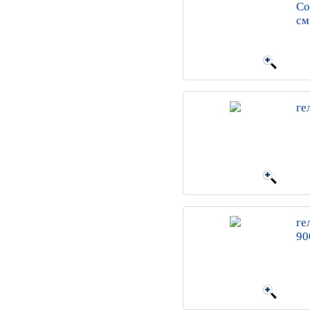
Со
см
ге
ге
90