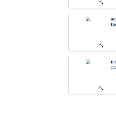
де
Не
Би
ст